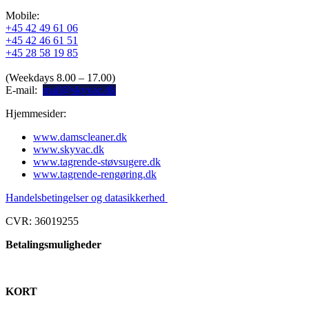
Mobile:
+45 42 49 61 06
+45 42 46 61 51
+45 28 58 19 85
(Weekdays 8.00 – 17.00)
E-mail:
mail@skyvac.dk
Hjemmesider:
www.damscleaner.dk
www.skyvac.dk
www.tagrende-støvsugere.dk
www.tagrende-rengøring.dk
Handelsbetingelser og datasikkerhed
CVR: 36019255
Betalingsmuligheder
KORT