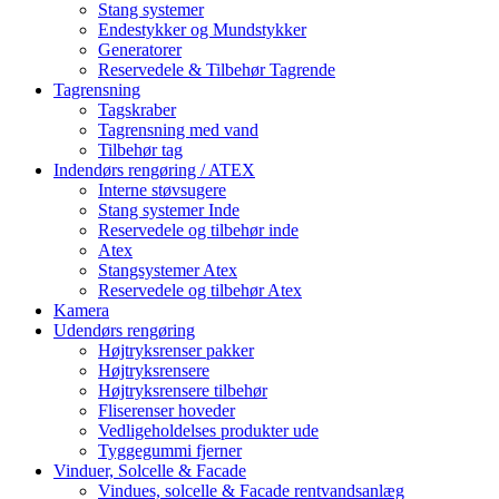
Stang systemer
Endestykker og Mundstykker
Generatorer
Reservedele & Tilbehør Tagrende
Tagrensning
Tagskraber
Tagrensning med vand
Tilbehør tag
Indendørs rengøring / ATEX
Interne støvsugere
Stang systemer Inde
Reservedele og tilbehør inde
Atex
Stangsystemer Atex
Reservedele og tilbehør Atex
Kamera
Udendørs rengøring
Højtryksrenser pakker
Højtryksrensere
Højtryksrensere tilbehør
Fliserenser hoveder
Vedligeholdelses produkter ude
Tyggegummi fjerner
Vinduer, Solcelle & Facade
Vindues, solcelle & Facade rentvandsanlæg