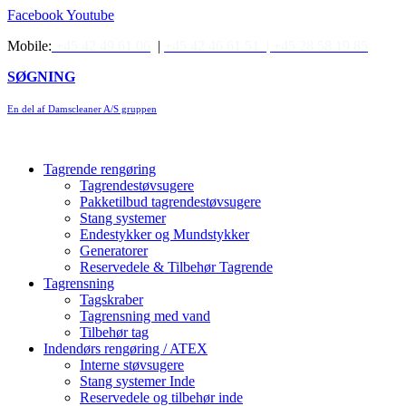
Videre
Facebook
Youtube
til
Mobile:
+45 42 49 61 06
|
+45 42 46 61 51 |
+45 28 58 19 85
indhold
SØGNING
En del af Damscleaner A/S gruppen
Tagrende rengøring
Tagrendestøvsugere
Pakketilbud tagrendestøvsugere
Stang systemer
Endestykker og Mundstykker
Generatorer
Reservedele & Tilbehør Tagrende
Tagrensning
Tagskraber
Tagrensning med vand
Tilbehør tag
Indendørs rengøring / ATEX
Interne støvsugere
Stang systemer Inde
Reservedele og tilbehør inde