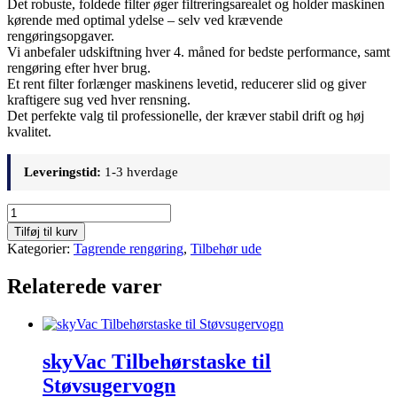
Det robuste, foldede filter øger filtreringsarealet og holder maskinen
kørende med optimal ydelse – selv ved krævende
rengøringsopgaver.
Vi anbefaler udskiftning hver 4. måned for bedste performance, samt
rengøring efter hver brug.
Et rent filter forlænger maskinens levetid, reducerer slid og giver
kraftigere sug ved hver rensning.
Det perfekte valg til professionelle, der kræver stabil drift og høj
kvalitet.
Leveringstid:
1-3 hverdage
SkyVac
udskiftningsfilter
Tilføj til kurv
antal
Kategorier:
Tagrende rengøring
,
Tilbehør ude
Relaterede varer
skyVac Tilbehørstaske til
Støvsugervogn