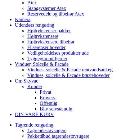
Atex
Stangsystemer Atex
Reservedele og tilbehør Atex
Kamera
Udendørs rengøring
Højtryksrenser pakker
Højtryksrensere
Højtryksrensere tilbehør
Fliserenser hoveder
Vedligeholdelses produkter ude
Tyggegummi fjerner
Vinduer, Solcelle & Facade
Vindues, solcelle & Facade rentvandsanlæg
Vindues, solcelle & Facade børstehoveder
Om Skyvac
Kunder
Privat
Erhverv
Offentlig
Bliv selvstændig
DIN VARE KURV
Tagrende rengøring
Tagrendestøvsugere
Pakketilbud tagrendestøvsugere