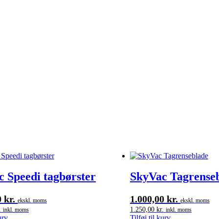
 Speedi tagbørster
SkyVac Tagrense
0
kr.
1.000,00
kr.
ekskl. moms
ekskl. moms
.
1.250,00
kr.
inkl. moms
inkl. moms
urv
Tilføj til kurv