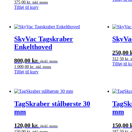
375,00
kr.
inkl. moms
Tilføj til kurv
SkyVac Tagskraber
SkyVa
Enkelthoved
250,00
312,50
kr.
800,00
kr.
ekskl. moms
Tilføj til k
1.000,00
kr.
inkl. moms
Tilføj til kurv
TagSkraber stålbørste 30
TagSkr
mm
mm
120,00
kr.
150,00
ekskl. moms
150,00
kr.
187,50
kr.
inkl. moms