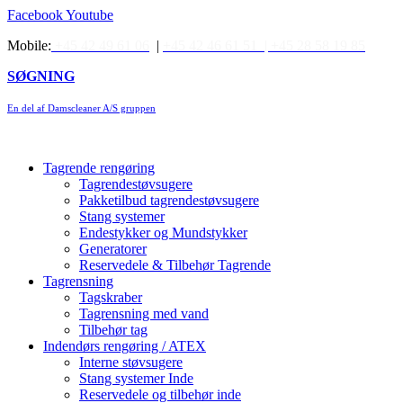
Videre
Facebook
Youtube
til
Mobile:
+45 42 49 61 06
|
+45 42 46 61 51 |
+45 28 58 19 85
indhold
SØGNING
En del af Damscleaner A/S gruppen
Tagrende rengøring
Tagrendestøvsugere
Pakketilbud tagrendestøvsugere
Stang systemer
Endestykker og Mundstykker
Generatorer
Reservedele & Tilbehør Tagrende
Tagrensning
Tagskraber
Tagrensning med vand
Tilbehør tag
Indendørs rengøring / ATEX
Interne støvsugere
Stang systemer Inde
Reservedele og tilbehør inde