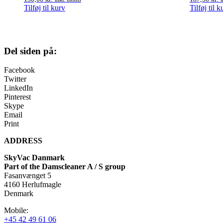
Tilføj til kurv
Tilføj til k
Del siden på:
Facebook
Twitter
LinkedIn
Pinterest
Skype
Email
Print
ADDRESS
SkyVac Danmark
Part of the Damscleaner A / S group
Fasanvænget 5
4160 Herlufmagle
Denmark
Mobile:
+45 42 49 61 06