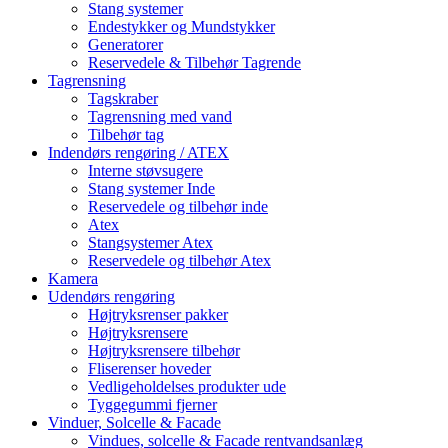
Stang systemer
Endestykker og Mundstykker
Generatorer
Reservedele & Tilbehør Tagrende
Tagrensning
Tagskraber
Tagrensning med vand
Tilbehør tag
Indendørs rengøring / ATEX
Interne støvsugere
Stang systemer Inde
Reservedele og tilbehør inde
Atex
Stangsystemer Atex
Reservedele og tilbehør Atex
Kamera
Udendørs rengøring
Højtryksrenser pakker
Højtryksrensere
Højtryksrensere tilbehør
Fliserenser hoveder
Vedligeholdelses produkter ude
Tyggegummi fjerner
Vinduer, Solcelle & Facade
Vindues, solcelle & Facade rentvandsanlæg