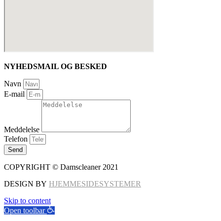
NYHEDSMAIL OG BESKED
Navn
E-mail
Meddelelse
Telefon
Send
COPYRIGHT © Damscleaner 2021
DESIGN BY
HJEMMESIDESYSTEMER
Skip to content
Open toolbar