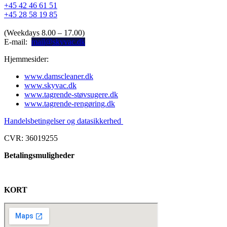
+45 42 46 61 51
+45 28 58 19 85
(Weekdays 8.00 – 17.00)
E-mail:
mail@skyvac.dk
Hjemmesider:
www.damscleaner.dk
www.skyvac.dk
www.tagrende-støvsugere.dk
www.tagrende-rengøring.dk
Handelsbetingelser og datasikkerhed
CVR: 36019255
Betalingsmuligheder
KORT