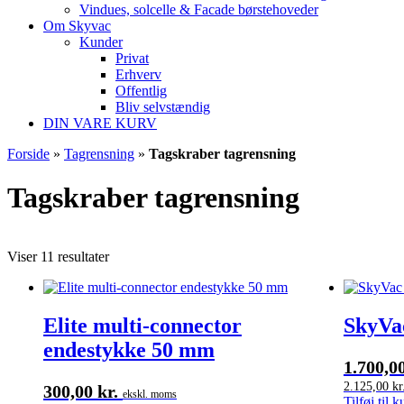
Vindues, solcelle & Facade børstehoveder
Om Skyvac
Kunder
Privat
Erhverv
Offentlig
Bliv selvstændig
DIN VARE KURV
Forside
»
Tagrensning
»
Tagskraber tagrensning
Tagskraber tagrensning
Viser 11 resultater
Elite multi-connector
SkyVac
endestykke 50 mm
1.700,0
2.125,00
kr
300,00
kr.
ekskl. moms
Tilføj til k