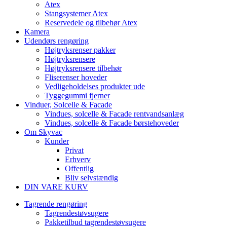
Atex
Stangsystemer Atex
Reservedele og tilbehør Atex
Kamera
Udendørs rengøring
Højtryksrenser pakker
Højtryksrensere
Højtryksrensere tilbehør
Fliserenser hoveder
Vedligeholdelses produkter ude
Tyggegummi fjerner
Vinduer, Solcelle & Facade
Vindues, solcelle & Facade rentvandsanlæg
Vindues, solcelle & Facade børstehoveder
Om Skyvac
Kunder
Privat
Erhverv
Offentlig
Bliv selvstændig
DIN VARE KURV
Tagrende rengøring
Tagrendestøvsugere
Pakketilbud tagrendestøvsugere