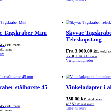
c Tagskraber Mini
Skyvac Tagskrab
Teleskopstang
kr.
ekskl. moms
inkl. moms
Fra
3.000,00
kr.
ekskl. 
urv
3.750,00
kr.
inkl. moms
Dette
Vælg muligheder
vare
har
flere
varianter.
Mulighede
aber stålbørste 45
Vinkeladapter i 
kan
vælges
på
350,00
kr.
ekskl. moms
varesiden
437,50
kr.
inkl. moms
kr.
ekskl. moms
Tilføj til kurv
inkl. moms