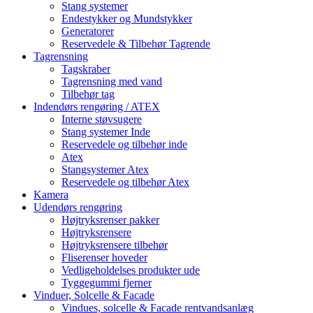
Stang systemer
Endestykker og Mundstykker
Generatorer
Reservedele & Tilbehør Tagrende
Tagrensning
Tagskraber
Tagrensning med vand
Tilbehør tag
Indendørs rengøring / ATEX
Interne støvsugere
Stang systemer Inde
Reservedele og tilbehør inde
Atex
Stangsystemer Atex
Reservedele og tilbehør Atex
Kamera
Udendørs rengøring
Højtryksrenser pakker
Højtryksrensere
Højtryksrensere tilbehør
Fliserenser hoveder
Vedligeholdelses produkter ude
Tyggegummi fjerner
Vinduer, Solcelle & Facade
Vindues, solcelle & Facade rentvandsanlæg