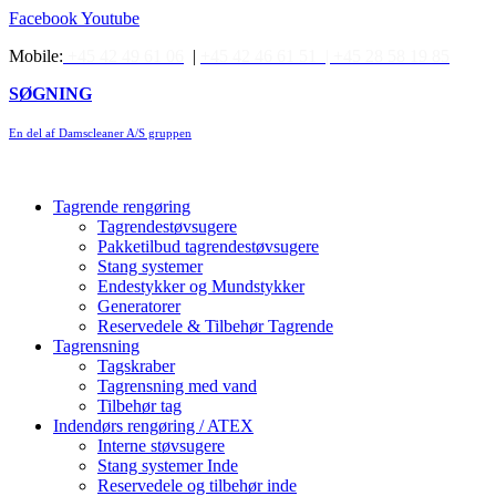
Videre
Facebook
Youtube
til
Mobile:
+45 42 49 61 06
|
+45 42 46 61 51 |
+45 28 58 19 85
indhold
SØGNING
En del af Damscleaner A/S gruppen
Tagrende rengøring
Tagrendestøvsugere
Pakketilbud tagrendestøvsugere
Stang systemer
Endestykker og Mundstykker
Generatorer
Reservedele & Tilbehør Tagrende
Tagrensning
Tagskraber
Tagrensning med vand
Tilbehør tag
Indendørs rengøring / ATEX
Interne støvsugere
Stang systemer Inde
Reservedele og tilbehør inde