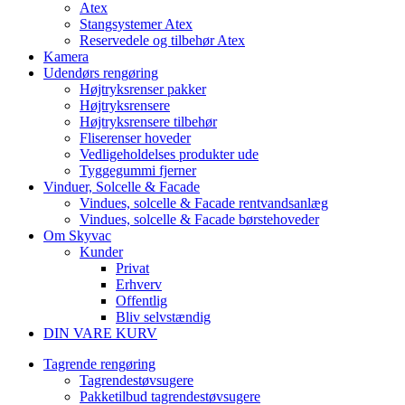
Atex
Stangsystemer Atex
Reservedele og tilbehør Atex
Kamera
Udendørs rengøring
Højtryksrenser pakker
Højtryksrensere
Højtryksrensere tilbehør
Fliserenser hoveder
Vedligeholdelses produkter ude
Tyggegummi fjerner
Vinduer, Solcelle & Facade
Vindues, solcelle & Facade rentvandsanlæg
Vindues, solcelle & Facade børstehoveder
Om Skyvac
Kunder
Privat
Erhverv
Offentlig
Bliv selvstændig
DIN VARE KURV
Tagrende rengøring
Tagrendestøvsugere
Pakketilbud tagrendestøvsugere