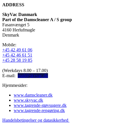
ADDRESS
SkyVac Danmark
Part of the Damscleaner A / S group
Fasanvænget 5
4160 Herlufmagle
Denmark
Mobile:
+45 42 49 61 06
+45 42 46 61 51
+45 28 58 19 85
(Weekdays 8.00 – 17.00)
E-mail:
mail@skyvac.dk
Hjemmesider:
www.damscleaner.dk
www.skyvac.dk
www.tagrende-støvsugere.dk
www.tagrende-rengøring.dk
Handelsbetingelser og datasikkerhed