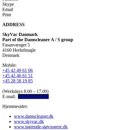
på
Skype
varesiden
Email
Print
ADDRESS
SkyVac Danmark
Part of the Damscleaner A / S group
Fasanvænget 5
4160 Herlufmagle
Denmark
Mobile:
+45 42 49 61 06
+45 42 46 61 51
+45 28 58 19 85
(Weekdays 8.00 – 17.00)
E-mail:
mail@skyvac.dk
Hjemmesider:
www.damscleaner.dk
www.skyvac.dk
www.tagrende-støvsugere.dk