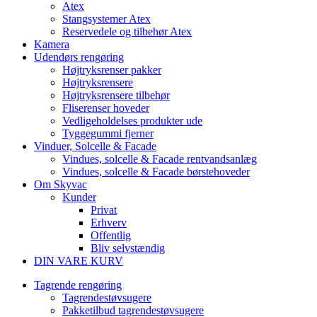
Atex
Stangsystemer Atex
Reservedele og tilbehør Atex
Kamera
Udendørs rengøring
Højtryksrenser pakker
Højtryksrensere
Højtryksrensere tilbehør
Fliserenser hoveder
Vedligeholdelses produkter ude
Tyggegummi fjerner
Vinduer, Solcelle & Facade
Vindues, solcelle & Facade rentvandsanlæg
Vindues, solcelle & Facade børstehoveder
Om Skyvac
Kunder
Privat
Erhverv
Offentlig
Bliv selvstændig
DIN VARE KURV
Tagrende rengøring
Tagrendestøvsugere
Pakketilbud tagrendestøvsugere