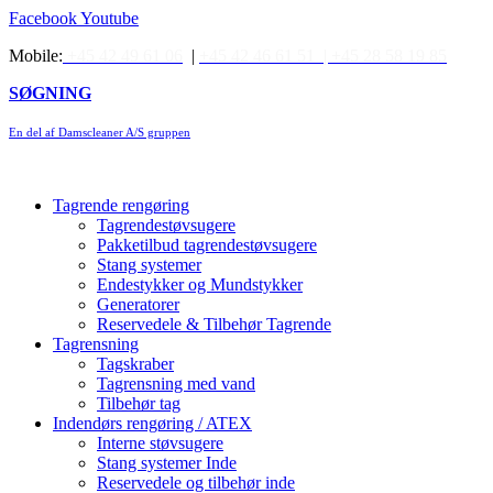
Videre
Facebook
Youtube
til
Mobile:
+45 42 49 61 06
|
+45 42 46 61 51 |
+45 28 58 19 85
indhold
SØGNING
En del af Damscleaner A/S gruppen
Tagrende rengøring
Tagrendestøvsugere
Pakketilbud tagrendestøvsugere
Stang systemer
Endestykker og Mundstykker
Generatorer
Reservedele & Tilbehør Tagrende
Tagrensning
Tagskraber
Tagrensning med vand
Tilbehør tag
Indendørs rengøring / ATEX
Interne støvsugere
Stang systemer Inde
Reservedele og tilbehør inde