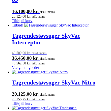
16.100,00
kr.
ekskl. moms
20.125,00
kr.
inkl. moms
Tilføj til kurv
Tilbud!
Tagrendestøvsuger SkyVac
Interceptor
40.500,00
kr.
ekskl. moms
36.450,00
kr.
ekskl. moms
45.562,50
kr.
inkl. moms
Dette
Vælg muligheder
vare
har
flere
Tagrendestøvsuger SkyVac Nitro
varianter.
Mulighederne
20.125,00
kr.
kan
ekskl. moms
vælges
25.156,25
kr.
inkl. moms
på
Tilføj til kurv
varesiden