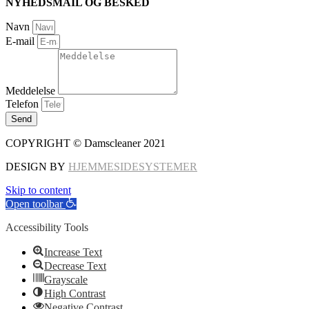
NYHEDSMAIL OG BESKED
Navn
E-mail
Meddelelse
Telefon
Send
COPYRIGHT © Damscleaner 2021
DESIGN BY
HJEMMESIDESYSTEMER
Skip to content
Open toolbar
Accessibility Tools
Increase Text
Decrease Text
Grayscale
High Contrast
Negative Contrast