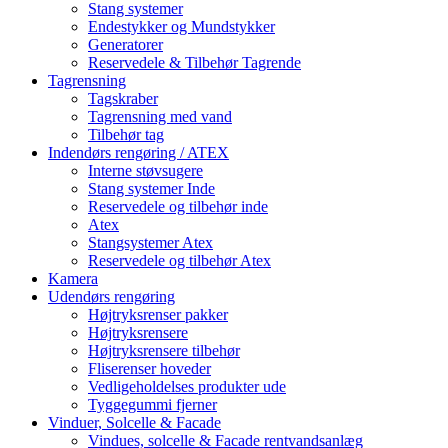
Stang systemer
Endestykker og Mundstykker
Generatorer
Reservedele & Tilbehør Tagrende
Tagrensning
Tagskraber
Tagrensning med vand
Tilbehør tag
Indendørs rengøring / ATEX
Interne støvsugere
Stang systemer Inde
Reservedele og tilbehør inde
Atex
Stangsystemer Atex
Reservedele og tilbehør Atex
Kamera
Udendørs rengøring
Højtryksrenser pakker
Højtryksrensere
Højtryksrensere tilbehør
Fliserenser hoveder
Vedligeholdelses produkter ude
Tyggegummi fjerner
Vinduer, Solcelle & Facade
Vindues, solcelle & Facade rentvandsanlæg