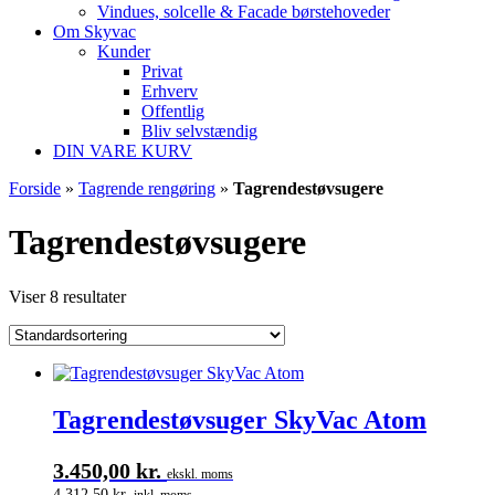
Vindues, solcelle & Facade børstehoveder
Om Skyvac
Kunder
Privat
Erhverv
Offentlig
Bliv selvstændig
DIN VARE KURV
Forside
»
Tagrende rengøring
»
Tagrendestøvsugere
Tagrendestøvsugere
Viser 8 resultater
Tagrendestøvsuger SkyVac Atom
3.450,00
kr.
ekskl. moms
4.312,50
kr.
inkl. moms