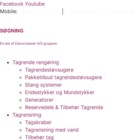
Videre
Facebook
Youtube
til
Mobile:
+45 42 49 61 06
|
+45 42 46 61 51 |
+45 28 58
indhold
19 85
SØGNING
En del af Damscleaner A/S gruppen
Tagrende rengøring
Tagrendestøvsugere
Pakketilbud tagrendestøvsugere
Stang systemer
Endestykker og Mundstykker
Generatorer
Reservedele & Tilbehør Tagrende
Tagrensning
Tagskraber
Tagrensning med vand
Tilbehør tag