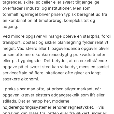
tagrender, skilte, solceller eller svært tilgængelige
overflader i industri og institutioner. Men som
tommelfingerregel bliver prisen typisk beregnet ud fra
en kombination af timeforbrug, kompleksitet og
adgang.
Ved mindre opgaver vil mange opleve en startpris, fordi
transport, opstart og sikker planlægning fylder relativt
meget. Ved større eller tilbagevendende opgaver bliver
prisen ofte mere konkurrencedygtig pr. kvadratmeter
eller pr. bygningsdel. Det betyder, at en enkeltstående
opgave på et svært sted kan virke dyr, mens en samlet
serviceaftale på flere lokationer ofte giver en langt
stærkere økonomi.
I praksis ser man ofte, at prisen stiger markant, når
opgaven kræver ekstern adgangsteknik som lift eller
stillads. Det er netop her, moderne
højderengøringssystemer ændrer regnestykket. Hvis
opgaven kan løses fra jorden eller fra sikkert underlag