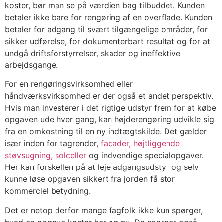
koster, bør man se på værdien bag tilbuddet. Kunden
betaler ikke bare for rengøring af en overflade. Kunden
betaler for adgang til svært tilgængelige områder, for
sikker udførelse, for dokumenterbart resultat og for at
undgå driftsforstyrrelser, skader og ineffektive
arbejdsgange.
For en rengøringsvirksomhed eller
håndværksvirksomhed er der også et andet perspektiv.
Hvis man investerer i det rigtige udstyr frem for at købe
opgaven ude hver gang, kan højderengøring udvikle sig
fra en omkostning til en ny indtægtskilde. Det gælder
især inden for tagrender,
facader, højtliggende
støvsugning, solceller
og indvendige specialopgaver.
Her kan forskellen på at leje adgangsudstyr og selv
kunne løse opgaven sikkert fra jorden få stor
kommerciel betydning.
Det er netop derfor mange fagfolk ikke kun spørger,
hvad en opgave koster her og nu. De spørger også,