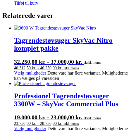
Tilføj til kurv
Relaterede varer
Tagrendestøvsuger SkyVac Nitro
komplet pakke
32.250,00
kr.
-
37.000,00
kr.
ekskl. moms
40.312,50
kr.
-
46.250,00
kr.
inkl. moms
Vælg muligheder
Dette vare har flere varianter. Mulighederne
kan vælges på varesiden
Professionel Tagrendestøvsuger
3300W – SkyVac Commercial Plus
19.000,00
kr.
-
23.000,00
kr.
ekskl. moms
23.750,00
kr.
-
28.750,00
kr.
inkl. moms
Vælg muligheder
Dette vare har flere varianter. Mulighederne