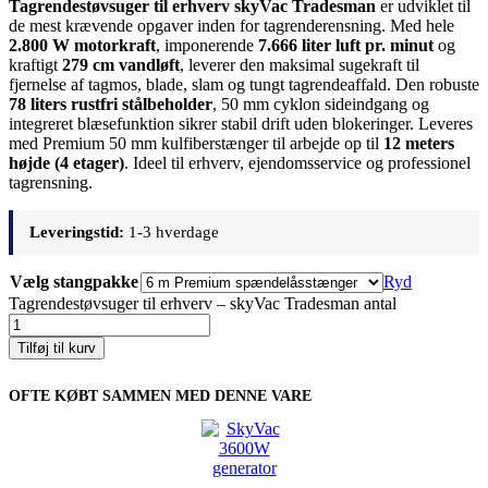
Tagrendestøvsuger til erhverv skyVac Tradesman
er udviklet til
de mest krævende opgaver inden for tagrenderensning. Med hele
2.800 W motorkraft
, imponerende
7.666 liter luft pr. minut
og
kraftigt
279 cm vandløft
, leverer den maksimal sugekraft til
fjernelse af tagmos, blade, slam og tungt tagrendeaffald. Den robuste
78 liters rustfri stålbeholder
, 50 mm cyklon sideindgang og
integreret blæsefunktion sikrer stabil drift uden blokeringer. Leveres
med Premium 50 mm kulfiberstænger til arbejde op til
12 meters
højde (4 etager)
. Ideel til erhverv, ejendomsservice og professionel
tagrensning.
Leveringstid:
1-3 hverdage
Vælg stangpakke
Ryd
Tagrendestøvsuger til erhverv – skyVac Tradesman antal
Tilføj til kurv
OFTE KØBT SAMMEN MED DENNE VARE