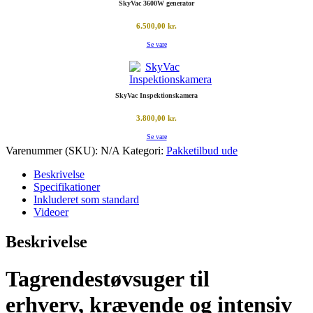
SkyVac 3600W generator
6.500,00
kr.
Se vare
SkyVac Inspektionskamera
3.800,00
kr.
Se vare
Varenummer (SKU):
N/A
Kategori:
Pakketilbud ude
Beskrivelse
Specifikationer
Inkluderet som standard
Videoer
Beskrivelse
Tagrendestøvsuger til
erhverv, krævende og intensiv