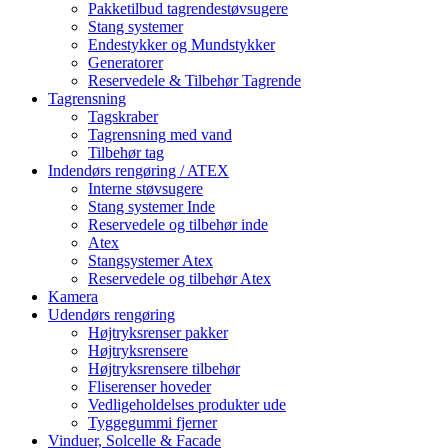
Pakketilbud tagrendestøvsugere
Stang systemer
Endestykker og Mundstykker
Generatorer
Reservedele & Tilbehør Tagrende
Tagrensning
Tagskraber
Tagrensning med vand
Tilbehør tag
Indendørs rengøring / ATEX
Interne støvsugere
Stang systemer Inde
Reservedele og tilbehør inde
Atex
Stangsystemer Atex
Reservedele og tilbehør Atex
Kamera
Udendørs rengøring
Højtryksrenser pakker
Højtryksrensere
Højtryksrensere tilbehør
Fliserenser hoveder
Vedligeholdelses produkter ude
Tyggegummi fjerner
Vinduer, Solcelle & Facade