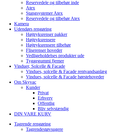
Reservedele og tilbehør inde
Atex
Stangsystemer Atex
Reservedele og tilbehør Atex
Kamera
Udendørs rengøring
Højtryksrenser pakker
Højtryksrensere
Højtryksrensere tilbehør
Fliserenser hoveder
Vedligeholdelses produkter ude
Tyggegummi fjerner
Vinduer, Solcelle & Facade
Vindues, solcelle & Facade rentvandsanlæg
Vindues, solcelle & Facade børstehoveder
Om Skyvac
Kunder
Privat
Erhverv
Offentlig
Bliv selvstændig
DIN VARE KURV
Tagrende rengøring
Tagrendestøvsugere