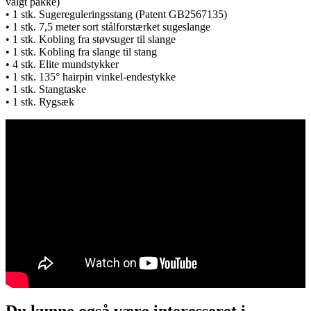
valgt pakke)
• 1 stk. Sugereguleringsstang (Patent GB2567135)
• 1 stk. 7,5 meter sort stålforstærket sugeslange
• 1 stk. Kobling fra støvsuger til slange
• 1 stk. Kobling fra slange til stang
• 4 stk. Elite mundstykker
• 1 stk. 135° hairpin vinkel-endestykke
• 1 stk. Stangtaske
• 1 stk. Rygsæk