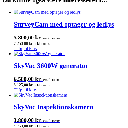
Du kunne også være interesseret i…
SurveyCam med optager og ledlys
5.800,00
kr.
ekskl. moms
7.250,00
kr.
inkl. moms
Tilføj til kurv
SkyVac 3600W generator
6.500,00
kr.
ekskl. moms
8.125,00
kr.
inkl. moms
Tilføj til kurv
SkyVac Inspektionskamera
3.800,00
kr.
ekskl. moms
4.750,00
kr.
inkl. moms