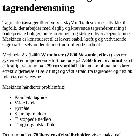
tagrenderensning
Tagrendestøvsuger til erhverv – skyVac Tradesman er udviklet til
fagfolk, der arbejder med daglig og krævende tagrenderensning i
både private boliger, boligforeninger og større erhvervsejendomme.
Maskinen er konstrueret til at levere stabil, kraftig og vedvarende
sugekraft – selv under de mest udfordrende forhold.
Med hele
2 x 1.400 W motorer (2.800 W samlet effekt)
leverer
systemet en imponerende luftmængde på
7.666 liter pr. minut
samt
et kraftigt vakuum på
279 cm vandløft
. Denne kombination sikrer
effektiv fjernelse af selv tungt og vådt affald fra tagrender og nedløb
uden tab af ydeevne.
Maskinen håndterer problemfrit:
Kompakt tagmos
Våde blade
Fyrnåle
Slam og mudder
Tilstoppede nedløb
Tungt organisk affald
Den rummelige
78 liters rustfri stålbeholder
giver maksimal