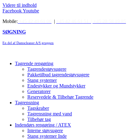
Videre til indhold
Facebook
Youtube
Mobile:
+45 42 49 61 06
|
+45 42 46 61 51 |
+45 28 58 19 85
SØGNING
En del af Damscleaner A/S gruppen
Tagrende rengøring
Tagrendestøvsugere
Pakketilbud tagrendestøvsugere
Stang systemer
Endestykker og Mundstykker
Generatorer
Reservedele & Tilbehør Tagrende
Tagrensning
Tagskraber
Tagrensning med vand
Tilbehør tag
Indendørs rengøring / ATEX
Interne støvsugere
Stang systemer Inde