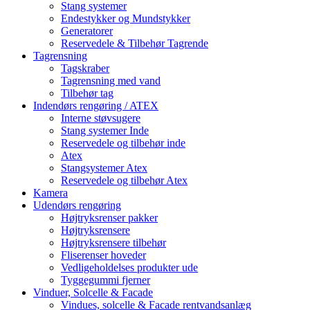
Stang systemer
Endestykker og Mundstykker
Generatorer
Reservedele & Tilbehør Tagrende
Tagrensning
Tagskraber
Tagrensning med vand
Tilbehør tag
Indendørs rengøring / ATEX
Interne støvsugere
Stang systemer Inde
Reservedele og tilbehør inde
Atex
Stangsystemer Atex
Reservedele og tilbehør Atex
Kamera
Udendørs rengøring
Højtryksrenser pakker
Højtryksrensere
Højtryksrensere tilbehør
Fliserenser hoveder
Vedligeholdelses produkter ude
Tyggegummi fjerner
Vinduer, Solcelle & Facade
Vindues, solcelle & Facade rentvandsanlæg