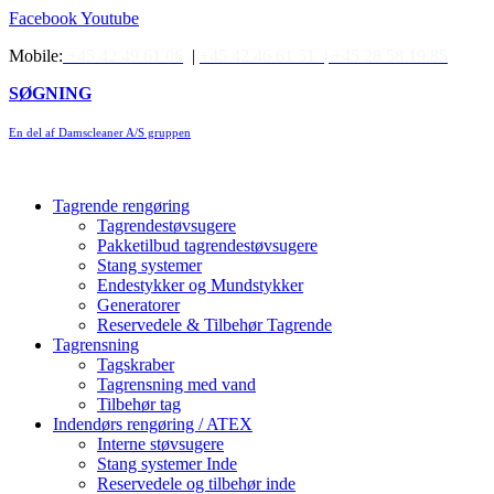
Videre
Facebook
Youtube
til
Mobile:
+45 42 49 61 06
|
+45 42 46 61 51 |
+45 28 58 19 85
indhold
SØGNING
En del af Damscleaner A/S gruppen
Tagrende rengøring
Tagrendestøvsugere
Pakketilbud tagrendestøvsugere
Stang systemer
Endestykker og Mundstykker
Generatorer
Reservedele & Tilbehør Tagrende
Tagrensning
Tagskraber
Tagrensning med vand
Tilbehør tag
Indendørs rengøring / ATEX
Interne støvsugere
Stang systemer Inde
Reservedele og tilbehør inde