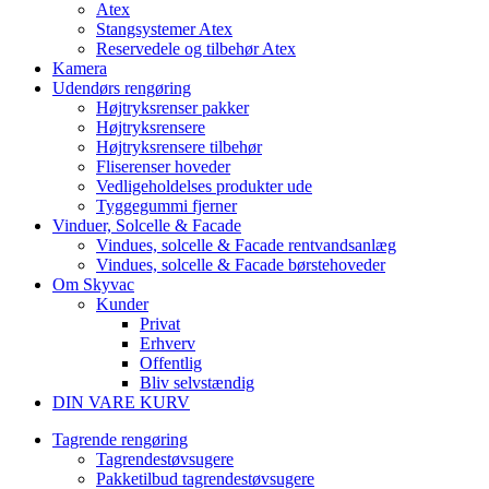
Atex
Stangsystemer Atex
Reservedele og tilbehør Atex
Kamera
Udendørs rengøring
Højtryksrenser pakker
Højtryksrensere
Højtryksrensere tilbehør
Fliserenser hoveder
Vedligeholdelses produkter ude
Tyggegummi fjerner
Vinduer, Solcelle & Facade
Vindues, solcelle & Facade rentvandsanlæg
Vindues, solcelle & Facade børstehoveder
Om Skyvac
Kunder
Privat
Erhverv
Offentlig
Bliv selvstændig
DIN VARE KURV
Tagrende rengøring
Tagrendestøvsugere
Pakketilbud tagrendestøvsugere