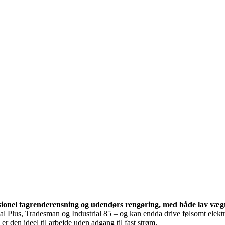
ionel tagrenderensning og udendørs rengøring, med både lav vægt, 
l Plus, Tradesman og Industrial 85 – og kan endda drive følsomt elekt
 er den ideel til arbejde uden adgang til fast strøm.