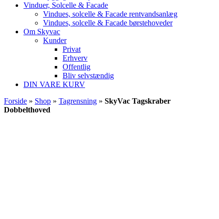
Vinduer, Solcelle & Facade
Vindues, solcelle & Facade rentvandsanlæg
Vindues, solcelle & Facade børstehoveder
Om Skyvac
Kunder
Privat
Erhverv
Offentlig
Bliv selvstændig
DIN VARE KURV
Forside
»
Shop
»
Tagrensning
»
SkyVac Tagskraber
Dobbelthoved