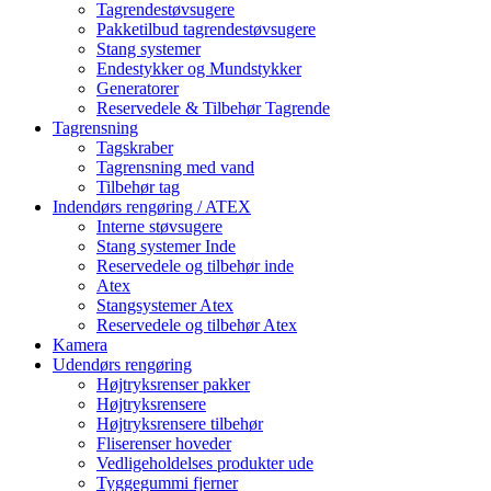
Tagrendestøvsugere
Pakketilbud tagrendestøvsugere
Stang systemer
Endestykker og Mundstykker
Generatorer
Reservedele & Tilbehør Tagrende
Tagrensning
Tagskraber
Tagrensning med vand
Tilbehør tag
Indendørs rengøring / ATEX
Interne støvsugere
Stang systemer Inde
Reservedele og tilbehør inde
Atex
Stangsystemer Atex
Reservedele og tilbehør Atex
Kamera
Udendørs rengøring
Højtryksrenser pakker
Højtryksrensere
Højtryksrensere tilbehør
Fliserenser hoveder
Vedligeholdelses produkter ude
Tyggegummi fjerner