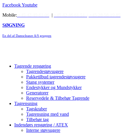
Videre
Facebook
Youtube
til
Mobile:
+45 42 49 61 06
|
+45 42 46 61 51 |
+45 28 58 19 85
indhold
SØGNING
En del af Damscleaner A/S gruppen
Tagrende rengøring
Tagrendestøvsugere
Pakketilbud tagrendestøvsugere
Stang systemer
Endestykker og Mundstykker
Generatorer
Reservedele & Tilbehør Tagrende
Tagrensning
Tagskraber
Tagrensning med vand
Tilbehør tag
Indendørs rengøring / ATEX
Interne støvsugere