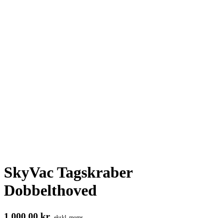
SkyVac Tagskraber
Dobbelthoved
1.000,00
kr.
ekskl. moms