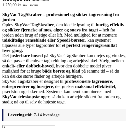
1.250,00
kr.
inkl. moms
SkyVac TagSkraber – professionel og sikker tagrensning fra
jorden
Oplev
SkyVac TagSkraber
, den ideelle løsning til
hurtig, effektiv
og sikker fjernelse af mos, alger og snavs fra taget
– helt fra
jorden uden brug af stige eller lift. Med mulighed for at montere
udskiftelige renseblade eller Speedi-børster
, kan systemet
tilpasses alle typer tagprofiler for et
perfekt rengøringsresultat
hver gang.
Det
justerbare hoved
på SkyVac TagSkraber kan drejes og vinkles,
så det passer til enhver taghældning og arbejdsvinkel. Vælg mellem
enkelt- eller dobbelt-hoved
, hvor den dobbelte model giver
mulighed for at bruge
både børste og blad
på samme tid – så du
kan dække større flader og arbejde hurtigere.
SkyVac TagSkraber er designet til
professionelle tagrensere
,
entreprenører og husejere
, der ønsker
maksimal effektivitet
,
præcision og sikkerhed. Systemet kan nemt kombineres med
SkyVac teleskopstænger
, så du kan arbejde sikkert fra jorden og
stadig nå op til selv de højeste tage.
Leveringstid:
7-14 hverdage
SkyVac