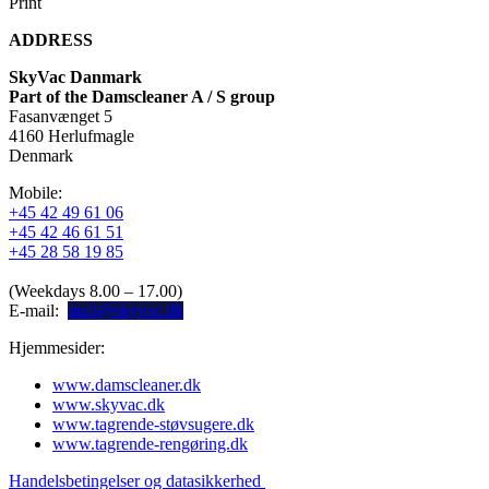
Print
ADDRESS
SkyVac Danmark
Part of the Damscleaner A / S group
Fasanvænget 5
4160 Herlufmagle
Denmark
Mobile:
+45 42 49 61 06
+45 42 46 61 51
+45 28 58 19 85
(Weekdays 8.00 – 17.00)
E-mail:
mail@skyvac.dk
Hjemmesider:
www.damscleaner.dk
www.skyvac.dk
www.tagrende-støvsugere.dk
www.tagrende-rengøring.dk
Handelsbetingelser og datasikkerhed