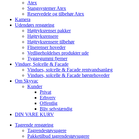
Atex
Stangsystemer Atex
Reservedele og tilbehør Atex
Kamera
Udendørs rengøring
Højtryksrenser pakker
Højtryksrensere
Højtryksrensere tilbehør
Fliserenser hoveder
Vedligeholdelses produkter ude
Tyggegummi fjerner
Vinduer, Solcelle & Facade
Vindues, solcelle & Facade rentvandsanlæg
Vindues, solcelle & Facade børstehoveder
Om Skyvac
Kunder
Privat
Erhverv
Offentlig
Bliv selvstændig
DIN VARE KURV
Tagrende rengøring
Tagrendestøvsugere
Pakketilbud tagrendestøvsugere