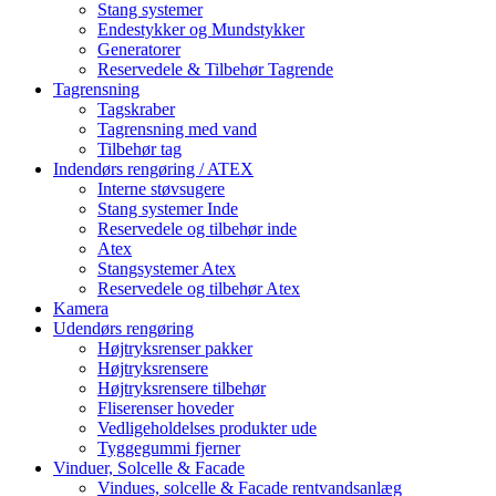
Stang systemer
Endestykker og Mundstykker
Generatorer
Reservedele & Tilbehør Tagrende
Tagrensning
Tagskraber
Tagrensning med vand
Tilbehør tag
Indendørs rengøring / ATEX
Interne støvsugere
Stang systemer Inde
Reservedele og tilbehør inde
Atex
Stangsystemer Atex
Reservedele og tilbehør Atex
Kamera
Udendørs rengøring
Højtryksrenser pakker
Højtryksrensere
Højtryksrensere tilbehør
Fliserenser hoveder
Vedligeholdelses produkter ude
Tyggegummi fjerner
Vinduer, Solcelle & Facade
Vindues, solcelle & Facade rentvandsanlæg