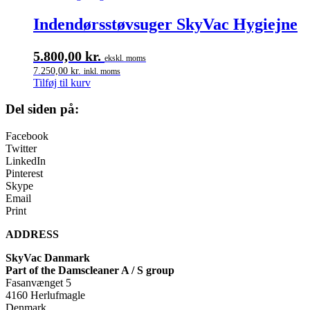
flere
varianter.
Indendørsstøvsuger SkyVac Hygiejne
Mulighederne
kan
5.800,00
kr.
vælges
ekskl. moms
på
7.250,00
kr.
inkl. moms
varesiden
Tilføj til kurv
Del siden på:
Facebook
Twitter
LinkedIn
Pinterest
Skype
Email
Print
ADDRESS
SkyVac Danmark
Part of the Damscleaner A / S group
Fasanvænget 5
4160 Herlufmagle
Denmark