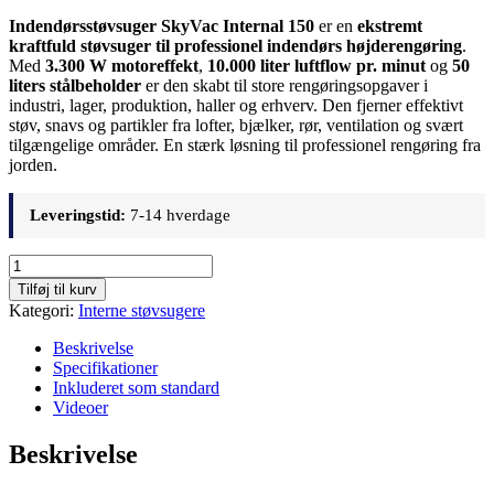
Indendørsstøvsuger SkyVac Internal 150
er en
ekstremt
kraftfuld støvsuger til professionel indendørs højderengøring
.
Med
3.300 W motoreffekt
,
10.000 liter luftflow pr. minut
og
50
liters stålbeholder
er den skabt til store rengøringsopgaver i
industri, lager, produktion, haller og erhverv. Den fjerner effektivt
støv, snavs og partikler fra lofter, bjælker, rør, ventilation og svært
tilgængelige områder. En stærk løsning til professionel rengøring fra
jorden.
Leveringstid:
7-14 hverdage
Indendørsstøvsuger
SkyVac
Tilføj til kurv
Internal
Kategori:
Interne støvsugere
150
antal
Beskrivelse
Specifikationer
Inkluderet som standard
Videoer
Beskrivelse