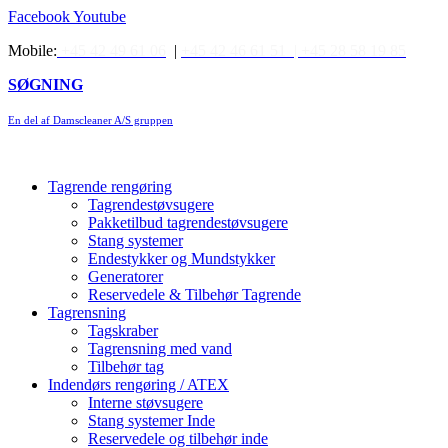
Videre
Facebook
Youtube
til
Mobile:
+45 42 49 61 06
|
+45 42 46 61 51 |
+45 28 58 19 85
indhold
SØGNING
En del af Damscleaner A/S gruppen
Tagrende rengøring
Tagrendestøvsugere
Pakketilbud tagrendestøvsugere
Stang systemer
Endestykker og Mundstykker
Generatorer
Reservedele & Tilbehør Tagrende
Tagrensning
Tagskraber
Tagrensning med vand
Tilbehør tag
Indendørs rengøring / ATEX
Interne støvsugere
Stang systemer Inde
Reservedele og tilbehør inde