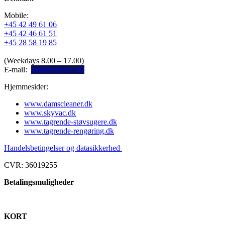
Mobile:
+45 42 49 61 06
+45 42 46 61 51
+45 28 58 19 85
(Weekdays 8.00 – 17.00)
E-mail:
mail@skyvac.dk
Hjemmesider:
www.damscleaner.dk
www.skyvac.dk
www.tagrende-støvsugere.dk
www.tagrende-rengøring.dk
Handelsbetingelser og datasikkerhed
CVR: 36019255
Betalingsmuligheder
KORT