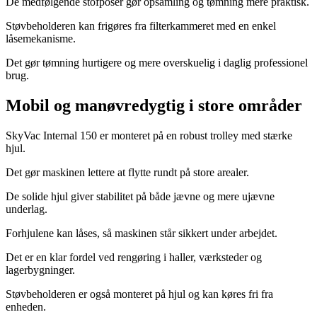
De medfølgende stofposer gør opsamling og tømning mere praktisk.
Støvbeholderen kan frigøres fra filterkammeret med en enkel
låsemekanisme.
Det gør tømning hurtigere og mere overskuelig i daglig professionel
brug.
Mobil og manøvredygtig i store områder
SkyVac Internal 150 er monteret på en robust trolley med stærke
hjul.
Det gør maskinen lettere at flytte rundt på store arealer.
De solide hjul giver stabilitet på både jævne og mere ujævne
underlag.
Forhjulene kan låses, så maskinen står sikkert under arbejdet.
Det er en klar fordel ved rengøring i haller, værksteder og
lagerbygninger.
Støvbeholderen er også monteret på hjul og kan køres fri fra
enheden.