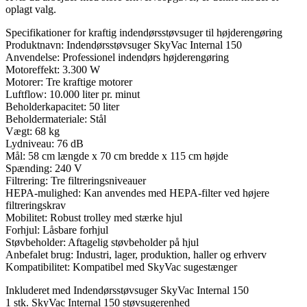
oplagt valg.
Specifikationer for kraftig indendørsstøvsuger til højderengøring
Produktnavn: Indendørsstøvsuger SkyVac Internal 150
Anvendelse: Professionel indendørs højderengøring
Motoreffekt: 3.300 W
Motorer: Tre kraftige motorer
Luftflow: 10.000 liter pr. minut
Beholderkapacitet: 50 liter
Beholdermateriale: Stål
Vægt: 68 kg
Lydniveau: 76 dB
Mål: 58 cm længde x 70 cm bredde x 115 cm højde
Spænding: 240 V
Filtrering: Tre filtreringsniveauer
HEPA-mulighed: Kan anvendes med HEPA-filter ved højere
filtreringskrav
Mobilitet: Robust trolley med stærke hjul
Forhjul: Låsbare forhjul
Støvbeholder: Aftagelig støvbeholder på hjul
Anbefalet brug: Industri, lager, produktion, haller og erhverv
Kompatibilitet: Kompatibel med SkyVac sugestænger
Inkluderet med Indendørsstøvsuger SkyVac Internal 150
1 stk. SkyVac Internal 150 støvsugerenhed