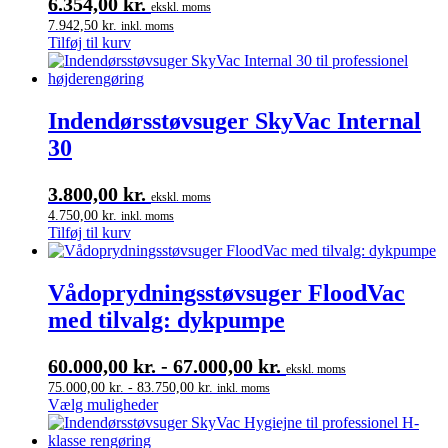
6.354,00
kr.
ekskl. moms
7.942,50
kr.
inkl. moms
Tilføj til kurv
Indendørsstøvsuger SkyVac Internal
30
3.800,00
kr.
ekskl. moms
4.750,00
kr.
inkl. moms
Tilføj til kurv
Vådoprydningsstøvsuger FloodVac
med tilvalg: dykpumpe
60.000,00
kr.
-
67.000,00
kr.
ekskl. moms
75.000,00
kr.
-
83.750,00
kr.
inkl. moms
Dette
Vælg muligheder
vare
har