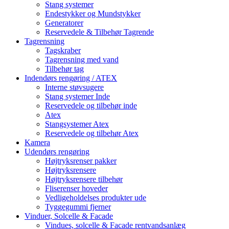
Stang systemer
Endestykker og Mundstykker
Generatorer
Reservedele & Tilbehør Tagrende
Tagrensning
Tagskraber
Tagrensning med vand
Tilbehør tag
Indendørs rengøring / ATEX
Interne støvsugere
Stang systemer Inde
Reservedele og tilbehør inde
Atex
Stangsystemer Atex
Reservedele og tilbehør Atex
Kamera
Udendørs rengøring
Højtryksrenser pakker
Højtryksrensere
Højtryksrensere tilbehør
Fliserenser hoveder
Vedligeholdelses produkter ude
Tyggegummi fjerner
Vinduer, Solcelle & Facade
Vindues, solcelle & Facade rentvandsanlæg