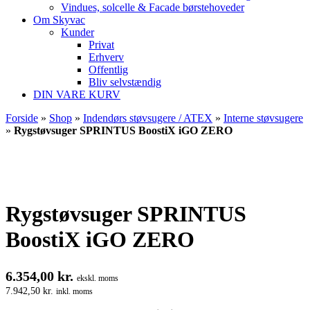
Vindues, solcelle & Facade børstehoveder
Om Skyvac
Kunder
Privat
Erhverv
Offentlig
Bliv selvstændig
DIN VARE KURV
Forside
»
Shop
»
Indendørs støvsugere / ATEX
»
Interne støvsugere
»
Rygstøvsuger SPRINTUS BoostiX iGO ZERO
Rygstøvsuger SPRINTUS
BoostiX iGO ZERO
6.354,00
kr.
ekskl. moms
7.942,50
kr.
inkl. moms