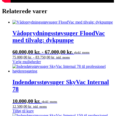
Relaterede varer
Vådoprydningsstøvsuger FloodVac
med tilvalg: dykpumpe
60.000,00
kr.
-
67.000,00
kr.
ekskl. moms
75.000,00
kr.
-
83.750,00
kr.
inkl. moms
Dette
Vælg muligheder
vare
har
flere
varianter.
Indendørsstøvsuger SkyVac Internal
Mulighederne
78
kan
vælges
på
10.000,00
kr.
ekskl. moms
varesiden
12.500,00
kr.
inkl. moms
Tilføj til kurv