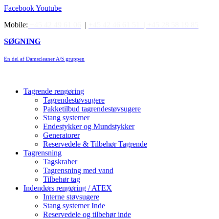
Videre
Facebook
Youtube
til
Mobile:
+45 42 49 61 06
|
+45 42 46 61 51 |
+45 28 58 19 85
indhold
SØGNING
En del af Damscleaner A/S gruppen
Tagrende rengøring
Tagrendestøvsugere
Pakketilbud tagrendestøvsugere
Stang systemer
Endestykker og Mundstykker
Generatorer
Reservedele & Tilbehør Tagrende
Tagrensning
Tagskraber
Tagrensning med vand
Tilbehør tag
Indendørs rengøring / ATEX
Interne støvsugere
Stang systemer Inde
Reservedele og tilbehør inde