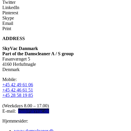
Twitter
LinkedIn
Pinterest
Skype
Email
Print
ADDRESS
SkyVac Danmark
Part of the Damscleaner A / S group
Fasanvænget 5
4160 Herlufmagle
Denmark
Mobile:
+45 42 49 61 06
+45 42 46 61 51
+45 28 58 19 85
(Weekdays 8.00 – 17.00)
E-mail:
mail@skyvac.dk
Hjemmesider:
www.damscleaner.dk