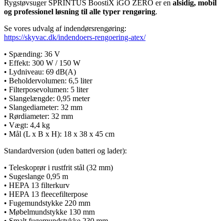
Rygstøvsuger SPRINTUS BoostiX iGO ZERO er en
alsidig, mobil
og professionel løsning til alle typer rengøring
.
Se vores udvalg af indendørsrengøring:
https://skyvac.dk/indendoers-rengoering-atex/
• Spænding: 36 V
• Effekt: 300 W / 150 W
• Lydniveau: 69 dB(A)
• Beholdervolumen: 6,5 liter
• Filterposevolumen: 5 liter
• Slangelængde: 0,95 meter
• Slangediameter: 32 mm
• Rørdiameter: 32 mm
• Vægt: 4,4 kg
• Mål (L x B x H): 18 x 38 x 45 cm
Standardversion (uden batteri og lader):
• Teleskoprør i rustfrit stål (32 mm)
• Sugeslange 0,95 m
• HEPA 13 filterkurv
• HEPA 13 fleecefilterpose
• Fugemundstykke 220 mm
• Møbelmundstykke 130 mm
• Smalt fugemundstykke 230 mm