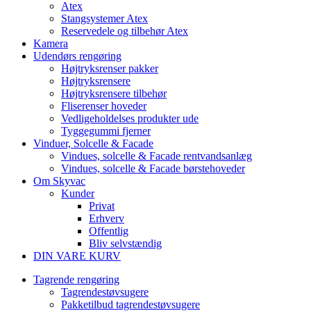
Atex
Stangsystemer Atex
Reservedele og tilbehør Atex
Kamera
Udendørs rengøring
Højtryksrenser pakker
Højtryksrensere
Højtryksrensere tilbehør
Fliserenser hoveder
Vedligeholdelses produkter ude
Tyggegummi fjerner
Vinduer, Solcelle & Facade
Vindues, solcelle & Facade rentvandsanlæg
Vindues, solcelle & Facade børstehoveder
Om Skyvac
Kunder
Privat
Erhverv
Offentlig
Bliv selvstændig
DIN VARE KURV
Tagrende rengøring
Tagrendestøvsugere
Pakketilbud tagrendestøvsugere