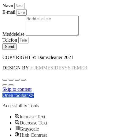
Navn
E-mail
Meddelelse
Telefon
Send
COPYRIGHT © Damscleaner 2021
DESIGN BY
HJEMMESIDESYSTEMER
Skip to content
Open toolbar
Accessibility Tools
Increase Text
Decrease Text
Grayscale
High Contrast