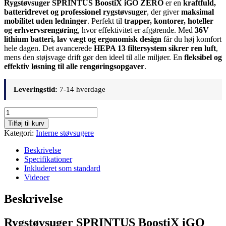
Rygstøvsuger SPRINTUS BoostiX iGO ZERO
er en
kraftfuld,
batteridrevet og professionel rygstøvsuger
, der giver
maksimal
mobilitet uden ledninger
. Perfekt til
trapper, kontorer, hoteller
og erhvervsrengøring
, hvor effektivitet er afgørende. Med
36V
lithium batteri, lav vægt og ergonomisk design
får du høj komfort
hele dagen. Det avancerede
HEPA 13 filtersystem sikrer ren luft
,
mens den støjsvage drift gør den ideel til alle miljøer. En
fleksibel og
effektiv løsning til alle rengøringsopgaver
.
Leveringstid:
7-14 hverdage
Rygstøvsuger
SPRINTUS
Tilføj til kurv
BoostiX
Kategori:
Interne støvsugere
iGO
ZERO
Beskrivelse
antal
Specifikationer
Inkluderet som standard
Videoer
Beskrivelse
Rygstøvsuger SPRINTUS BoostiX iGO