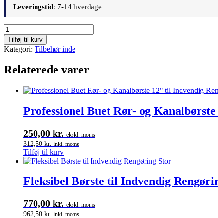
Leveringstid:
7-14 hverdage
Udskiftningsmotor
til
Tilføj til kurv
Internal
Kategori:
Tilbehør inde
27
/
Relaterede varer
30
Støvsuger
–
240
V
Professionel Buet Rør- og Kanalbørste
antal
250,00
kr.
ekskl. moms
312,50
kr.
inkl. moms
Tilføj til kurv
Fleksibel Børste til Indvendig Rengøri
770,00
kr.
ekskl. moms
962,50
kr.
inkl. moms