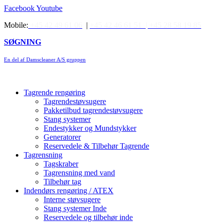
Videre
Facebook
Youtube
til
Mobile:
+45 42 49 61 06
|
+45 42 46 61 51 |
+45 28 58 19 85
indhold
SØGNING
En del af Damscleaner A/S gruppen
Tagrende rengøring
Tagrendestøvsugere
Pakketilbud tagrendestøvsugere
Stang systemer
Endestykker og Mundstykker
Generatorer
Reservedele & Tilbehør Tagrende
Tagrensning
Tagskraber
Tagrensning med vand
Tilbehør tag
Indendørs rengøring / ATEX
Interne støvsugere
Stang systemer Inde
Reservedele og tilbehør inde