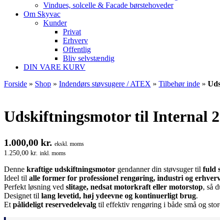
Vindues, solcelle & Facade børstehoveder
Om Skyvac
Kunder
Privat
Erhverv
Offentlig
Bliv selvstændig
DIN VARE KURV
Forside
»
Shop
»
Indendørs støvsugere / ATEX
»
Tilbehør inde
»
Uds
Udskiftningsmotor til Internal 2
1.000,00
kr.
ekskl. moms
1.250,00
kr.
inkl. moms
Denne
kraftige udskiftningsmotor
gendanner din støvsuger til
fuld 
Ideel til
alle former for professionel rengøring, industri og erhver
Perfekt løsning ved
slitage, nedsat motorkraft eller motorstop
, så 
Designet til
lang levetid, høj ydeevne og kontinuerligt brug
.
Et
pålideligt reservedelevalg
til effektiv rengøring i både små og sto