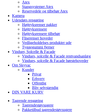
Atex
Stangsystemer Atex
Reservedele og tilbehør Atex
Kamera
Udendørs rengøring
Højtryksrenser pakker
Højtryksrensere
Højtryksrensere tilbehør
Fliserenser hoveder
Vedligeholdelses produkter ude
Tyggegummi fjerner
Vinduer, Solcelle & Facade
Vindues, solcelle & Facade rentvandsanlæg
Vindues, solcelle & Facade børstehoveder
Om Skyvac
Kunder
Privat
Erhverv
Offentlig
Bliv selvstændig
DIN VARE KURV
Tagrende rengøring
Tagrendestøvsugere
Pakketilbud tagrendestøvsugere