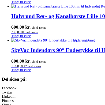
Tilføj til kurv
Halvrund Rør- og Kanalbørste Lille 1
600,00
kr.
ekskl. moms
750,00
kr.
inkl. moms
Tilføj til kurv
SkyVac Indendørs 90° Endestykke til 
800,00
kr.
ekskl. moms
1.000,00
kr.
inkl. moms
Tilføj til kurv
Del siden på:
Facebook
Twitter
LinkedIn
Pinterest
Skype