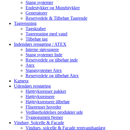
Stang systemer
Endestykker og Mundstykker
Generatorer
Reservedele & Tilbehør Tagrende
Tagrensning
Tagskraber
Tagrensning med vand
Tilbehør tag
Indendørs rengøring / ATEX
Interne støvsugere
Stang systemer Inde
Reservedele og tilbehør inde
Atex
Stangsystemer Atex
Reservedele og tilbehør Atex
Kamera
Udendørs rengøring
Højtryksrenser pakker
Højtryksrensere
Højtryksrensere tilbehør
Fliserenser hoveder
Vedligeholdelses produkter ude
Tyggegummi fjerner
Vinduer, Solcelle & Facade
Vindues, solcelle & Facade rentvandsanlæg