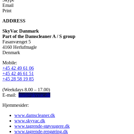
Email
Print
ADDRESS
SkyVac Danmark
Part of the Damscleaner A / S group
Fasanvænget 5
4160 Herlufmagle
Denmark
Mobile:
+45 42 49 61 06
+45 42 46 61 51
+45 28 58 19 85
(Weekdays 8.00 – 17.00)
E-mail:
mail@skyvac.dk
Hjemmesider:
www.damscleaner.dk
www.skyvac.dk
www.tagrende-støvsugere.dk
www.tagrende-rengøring.dk