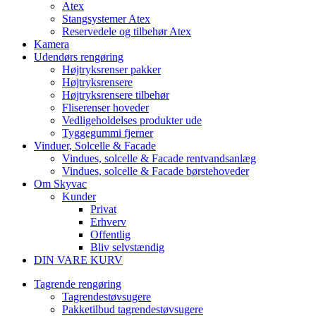
Atex
Stangsystemer Atex
Reservedele og tilbehør Atex
Kamera
Udendørs rengøring
Højtryksrenser pakker
Højtryksrensere
Højtryksrensere tilbehør
Fliserenser hoveder
Vedligeholdelses produkter ude
Tyggegummi fjerner
Vinduer, Solcelle & Facade
Vindues, solcelle & Facade rentvandsanlæg
Vindues, solcelle & Facade børstehoveder
Om Skyvac
Kunder
Privat
Erhverv
Offentlig
Bliv selvstændig
DIN VARE KURV
Tagrende rengøring
Tagrendestøvsugere
Pakketilbud tagrendestøvsugere