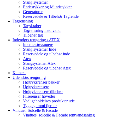
Stang systemer
Endestykker og Mundstykker
Generatorer
Reservedele & Tilbehør Tagrende
Tagrensning
Tagskraber
Tagrensning med vand
Tilbehør tag
Indendørs rengøring / ATEX
Interne støvsugere
Stang systemer Inde
Reservedele og tilbehør inde
Atex
Stangsystemer Atex
Reservedele og tilbehør Atex
Kamera
Udendørs rengøring
Højtryksrenser pakker
Højtryksrensere
Højtryksrensere tilbehør
Fliserenser hoveder
Vedligeholdelses produkter ude
Tyggegummi fjerner
Vinduer, Solcelle & Facade
Vindues, solcelle & Facade rentvandsanlæg