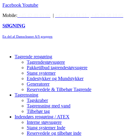
Videre
Facebook
Youtube
til
Mobile:
+45 42 49 61 06
|
+45 42 46 61 51 |
+45 28 58 19 85
indhold
SØGNING
En del af Damscleaner A/S gruppen
Tagrende rengøring
Tagrendestøvsugere
Pakketilbud tagrendestøvsugere
Stang systemer
Endestykker og Mundstykker
Generatorer
Reservedele & Tilbehør Tagrende
Tagrensning
Tagskraber
Tagrensning med vand
Tilbehør tag
Indendørs rengøring / ATEX
Interne støvsugere
Stang systemer Inde
Reservedele og tilbehør inde