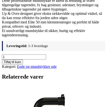
Dette professionelle mundstykke er ideelt til rensning af svært
tilgængelige tagrender, fx bag gesimser, udestuer, brystninger og
tilbagetrukne tagrender på større bygninger.
Up & Over-designet giver ekstra rækkevidde og optimal vinkel, så
du kan rense effektivt fra jorden uden stiger.
Kompatibel med Elite 50 mm klemmestænger og perfekt til både
privat, erhverv og industri.
Et uundværligt mundstykke til sikker, hurtig og effektiv
tagrenderensning.
Leveringstid:
1-3 hverdage
Elite
Up
Tilføj til kurv
&
Kategori:
Ende og mundstykker ude
Over
50
Relaterede varer
mm
antal