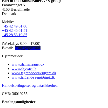
Part of the Damscleaner A / S group
Fasanvænget 5
4160 Herlufmagle
Denmark
Mobile:
+45 42 49 61 06
+45 42 46 61 51
+45 28 58 19 85
(Weekdays 8.00 – 17.00)
E-mail:
mail@skyvac.dk
Hjemmesider:
www.damscleaner.dk
www.skyvac.dk
www.tagrende-støvsugere.dk
www.tagrende-rengøring.dk
Handelsbetingelser og datasikkerhed
CVR: 36019255
Betalingsmuligheder