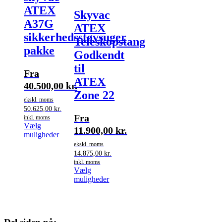
ATEX
Skyvac
A37G
ATEX
sikkerhedsstøvsuger
Teleskopstang
pakke
Godkendt
til
Fra
ATEX
40.500,00
kr.
Zone 22
ekskl. moms
50.625,00
kr.
Fra
inkl. moms
Vælg
11.900,00
kr.
Dette
muligheder
vare
ekskl. moms
har
14.875,00
kr.
flere
inkl. moms
varianter.
Vælg
Mulighederne
Dette
muligheder
kan
vare
vælges
har
på
flere
varesiden
varianter.