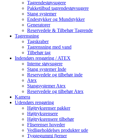
Tagrendestøvsugere
Pakketilbud tagrendestøvsugere
Stang systemer
Endestykker og Mundstykker
Generatorer
Reservedele & Tilbehør Tagrende
Tagrensning
Tagskraber
Tagrensning med vand
Tilbehør tag
Indendørs rengøring / ATEX
Interne støvsugere
Stang systemer Inde
Reservedele og tilbehør inde
Atex
Stangsystemer Atex
Reservedele og tilbehør Atex
Kamera
Udendørs rengøring
Højtryksrenser pakker
Højtryksrensere
Højtryksrensere tilbehør
Fliserenser hoveder
Vedligeholdelses produkter ude
Tyggegummi fjerner