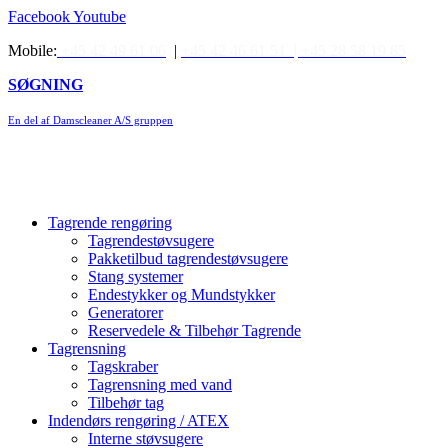
Videre
Facebook
Youtube
til
Mobile:
+45 42 49 61 06
|
+45 42 46 61 51 |
+45 28 58 19 85
indhold
SØGNING
En del af Damscleaner A/S gruppen
Tagrende rengøring
Tagrendestøvsugere
Pakketilbud tagrendestøvsugere
Stang systemer
Endestykker og Mundstykker
Generatorer
Reservedele & Tilbehør Tagrende
Tagrensning
Tagskraber
Tagrensning med vand
Tilbehør tag
Indendørs rengøring / ATEX
Interne støvsugere