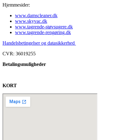
Hjemmesider:
www.damscleaner.dk
www.skyvac.dk
www.tagrende-støvsugere.dk
www.tagrende-rengøring.dk
Handelsbetingelser og datasikkerhed
CVR: 36019255
Betalingsmuligheder
KORT