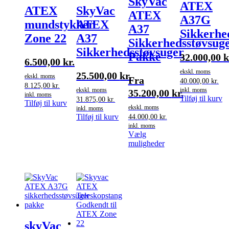
SkyVac
ATEX
ATEX
SkyVac
ATEX
A37G
mundstykker
ATEX
A37
Sikkerhe
Zone 22
A37
Sikkerhedsstøvsug
Sikkerhedsstøvsuger
Pakke
32.000,00
k
6.500,00
kr.
ekskl. moms
25.500,00
kr.
ekskl. moms
Fra
40.000,00
kr.
8.125,00
kr.
inkl. moms
ekskl. moms
35.200,00
kr.
inkl. moms
Tilføj til kurv
31.875,00
kr.
Tilføj til kurv
ekskl. moms
inkl. moms
Tilføj til kurv
44.000,00
kr.
inkl. moms
Vælg
Dette
muligheder
vare
har
flere
varianter.
Mulighederne
kan
vælges
på
skyVac
varesiden