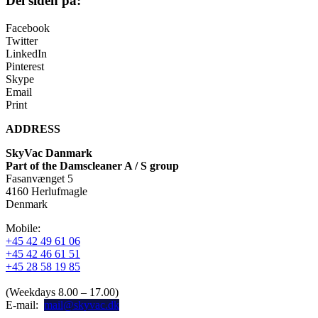
Del siden på:
Mulighederne
kan
vælges
Facebook
på
Twitter
varesiden
LinkedIn
Pinterest
Skype
Email
Print
ADDRESS
SkyVac Danmark
Part of the Damscleaner A / S group
Fasanvænget 5
4160 Herlufmagle
Denmark
Mobile:
+45 42 49 61 06
+45 42 46 61 51
+45 28 58 19 85
(Weekdays 8.00 – 17.00)
E-mail:
mail@skyvac.dk