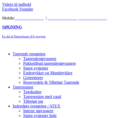
Videre til indhold
Facebook
Youtube
Mobile:
+45 42 49 61 06
|
+45 42 46 61 51 |
+45 28 58 19 85
SØGNING
En del af Damscleaner A/S gruppen
Tagrende rengøring
Tagrendestøvsugere
Pakketilbud tagrendestøvsugere
Stang systemer
Endestykker og Mundstykker
Generatorer
Reservedele & Tilbehør Tagrende
Tagrensning
Tagskraber
Tagrensning med vand
Tilbehør tag
Indendørs rengøring / ATEX
Interne støvsugere
Stang systemer Inde