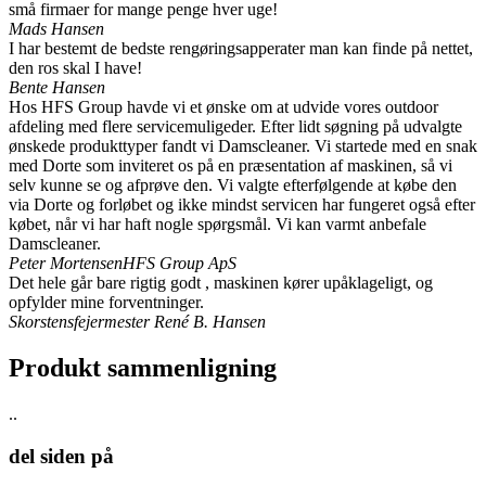
små firmaer for mange penge hver uge!
Mads Hansen
I har bestemt de bedste rengøringsapperater man kan finde på nettet,
den ros skal I have!
Bente Hansen
Hos HFS Group havde vi et ønske om at udvide vores outdoor
afdeling med flere servicemuligeder. Efter lidt søgning på udvalgte
ønskede produkttyper fandt vi Damscleaner. Vi startede med en snak
med Dorte som inviteret os på en præsentation af maskinen, så vi
selv kunne se og afprøve den. Vi valgte efterfølgende at købe den
via Dorte og forløbet og ikke mindst servicen har fungeret også efter
købet, når vi har haft nogle spørgsmål. Vi kan varmt anbefale
Damscleaner.
Peter Mortensen
HFS Group ApS
Det hele går bare rigtig godt , maskinen kører upåklageligt, og
opfylder mine forventninger.
Skorstensfejermester
René B. Hansen
Produkt sammenligning
..
del siden på