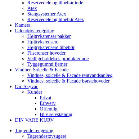
Reservedele og tilbehør inde
Atex
Stangsystemer Atex
Reservedele og tilbehør Atex
Kamera
Udendørs rengøring
Højtryksrenser pakker
Højtryksrensere
Højtryksrensere tilbehør
Fliserenser hoveder
Vedligeholdelses produkter ude
Tyggegummi fjerner
Vinduer, Solcelle & Facade
Vindues, solcelle & Facade rentvandsanlæg
Vindues, solcelle & Facade børstehoveder
Om Skyvac
Kunder
Privat
Erhverv
Offentlig
Bliv selvstændig
DIN VARE KURV
Tagrende rengøring
Tagrendestøvsugere