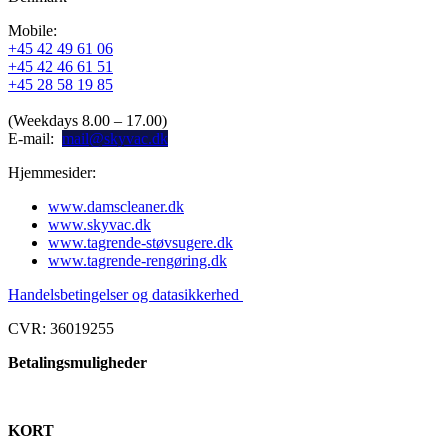
Mobile:
+45 42 49 61 06
+45 42 46 61 51
+45 28 58 19 85
(Weekdays 8.00 – 17.00)
E-mail:
mail@skyvac.dk
Hjemmesider:
www.damscleaner.dk
www.skyvac.dk
www.tagrende-støvsugere.dk
www.tagrende-rengøring.dk
Handelsbetingelser og datasikkerhed
CVR: 36019255
Betalingsmuligheder
KORT