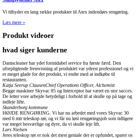
Vi tilbyder en lang række produkter til Atex indendørs rengøring.
Læs mere »
Produkt videoer
hvad siger kunderne
Damscleaner har ydet formidabel service fra første færd. Den
uforpligtende fremvisning af produktet var yderst professionel og vi
er meget glade for det produkt, vi endte med at indkøbe til
restauranten.
Katja Seerup Clausen
Chief Operations Officer, Alchemist
Begge maskiner Skyvac 85 og Interceptor har været en stor succes.
De letter vore arbejde betydeligt i forhold til at skulle op på tage og
indleje lifte.
Skanderborg kommune
HØJDE RENGØRING. Vi har nu arbedet med vores Skyvac 30
med 6 mtr teleskop rør, og vi får nu løst rengøringsjob som tidligere
var meget besværlige og dyre, da vi skulle leje lift.
Lars Nielsen
Jeres teleskop rør er nok det mest geniale der er opfundet, sparer os