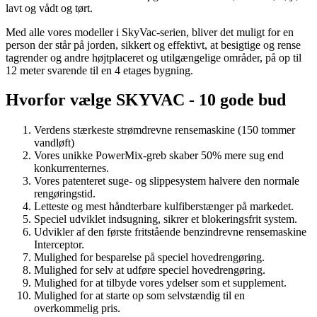
lavt og vådt og tørt.
Med alle vores modeller i SkyVac-serien, bliver det muligt for en
person der står på jorden, sikkert og effektivt, at besigtige og rense
tagrender og andre højtplaceret og utilgængelige områder, på op til
12 meter svarende til en 4 etages bygning.
Hvorfor vælge SKYVAC - 10 gode bud
Verdens stærkeste strømdrevne rensemaskine (150 tommer
vandløft)
Vores unikke PowerMix-greb skaber 50% mere sug end
konkurrenternes.
Vores patenteret suge- og slippesystem halvere den normale
rengøringstid.
Letteste og mest håndterbare kulfiberstænger på markedet.
Speciel udviklet indsugning, sikrer et blokeringsfrit system.
Udvikler af den første fritstående benzindrevne rensemaskine
Interceptor.
Mulighed for besparelse på speciel hovedrengøring.
Mulighed for selv at udføre speciel hovedrengøring.
Mulighed for at tilbyde vores ydelser som et supplement.
Mulighed for at starte op som selvstændig til en
overkommelig pris.