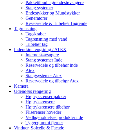
Pakketilbud tagrendestøvsugere
Stang systemer
Endestykker og Mundstykker
Generatorer
Reservedele & Tilbehør Tagrende
Tagrensning
Tagskraber
Tagrensning med vand
Tilbehør tag
Indendørs rengøring / ATEX
Interne støvsugere
Stang systemer Inde
Reservedele og tilbehør inde
Atex
Stangsystemer Atex
Reservedele og tilbehør Atex
Kamera
Udendørs rengøring
Højtryksrenser pakker
Højtryksrensere
Højtryksrensere tilbehør
Fliserenser hoveder
Vedligeholdelses produkter ude
Tyggegummi fjerner
Vinduer, Solcelle & Facade