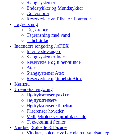
Stang systemer
Endestykker og Mundstykker
Generatorer
Reservedele & Tilbehør Tagrende
Tagrensning
Tagskraber
Tagrensning med vand
Tilbehør tag
Indendørs rengøring / ATEX
Interne støvsugere
Stang systemer Inde
Reservedele og tilbehør inde
Atex
Stangsystemer Atex
Reservedele og tilbehør Atex
Kamera
Udendørs rengøring
Højtryksrenser pakker
Højtryksrensere
Højtryksrensere tilbehør
Fliserenser hoveder
Vedligeholdelses produkter ude
Tyggegummi fjerner
Vinduer, Solcelle & Facade
Vindues, solcelle & Facade rentvandsanlæg