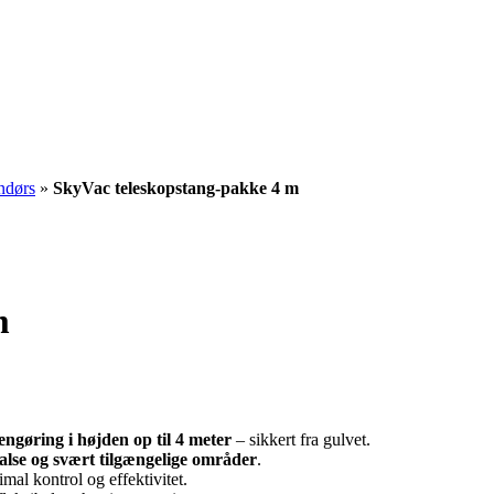
ndørs
»
SkyVac teleskopstang-pakke 4 m
m
engøring i højden op til 4 meter
– sikkert fra gulvet.
sfalse og svært tilgængelige områder
.
imal kontrol og effektivitet.