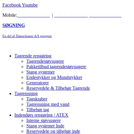
Videre
Facebook
Youtube
til
Mobile:
+45 42 49 61 06
|
+45 42 46 61 51 |
+45 28 58 19 85
indhold
SØGNING
En del af Damscleaner A/S gruppen
Tagrende rengøring
Tagrendestøvsugere
Pakketilbud tagrendestøvsugere
Stang systemer
Endestykker og Mundstykker
Generatorer
Reservedele & Tilbehør Tagrende
Tagrensning
Tagskraber
Tagrensning med vand
Tilbehør tag
Indendørs rengøring / ATEX
Interne støvsugere
Stang systemer Inde
Reservedele og tilbehør inde