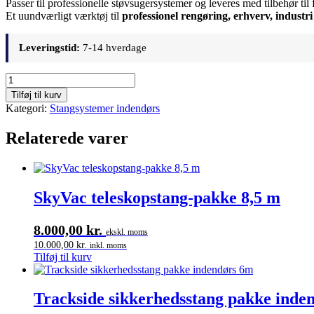
Passer til professionelle støvsugersystemer og leveres med tilbehør til 
Et uundværligt værktøj til
professionel rengøring, erhverv, industri
Leveringstid:
7-14 hverdage
SkyVac
teleskopstang-
Tilføj til kurv
pakke
Kategori:
Stangsystemer indendørs
4
m
Relaterede varer
antal
SkyVac teleskopstang-pakke 8,5 m
8.000,00
kr.
ekskl. moms
10.000,00
kr.
inkl. moms
Tilføj til kurv
Trackside sikkerhedsstang pakke inde