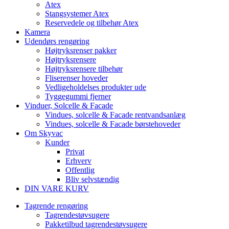
Atex
Stangsystemer Atex
Reservedele og tilbehør Atex
Kamera
Udendørs rengøring
Højtryksrenser pakker
Højtryksrensere
Højtryksrensere tilbehør
Fliserenser hoveder
Vedligeholdelses produkter ude
Tyggegummi fjerner
Vinduer, Solcelle & Facade
Vindues, solcelle & Facade rentvandsanlæg
Vindues, solcelle & Facade børstehoveder
Om Skyvac
Kunder
Privat
Erhverv
Offentlig
Bliv selvstændig
DIN VARE KURV
Tagrende rengøring
Tagrendestøvsugere
Pakketilbud tagrendestøvsugere