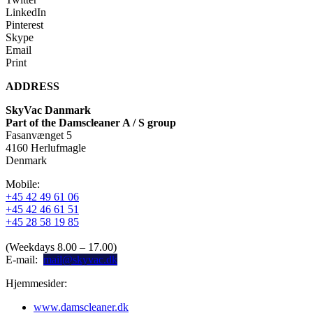
LinkedIn
Pinterest
Skype
Email
Print
ADDRESS
SkyVac Danmark
Part of the Damscleaner A / S group
Fasanvænget 5
4160 Herlufmagle
Denmark
Mobile:
+45 42 49 61 06
+45 42 46 61 51
+45 28 58 19 85
(Weekdays 8.00 – 17.00)
E-mail:
mail@skyvac.dk
Hjemmesider:
www.damscleaner.dk