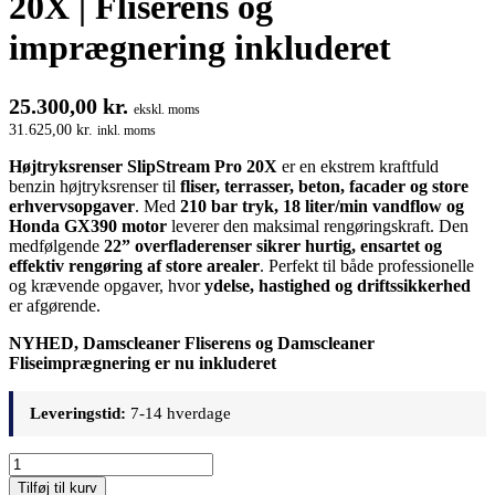
20X | Fliserens og
imprægnering inkluderet
25.300,00
kr.
ekskl. moms
31.625,00
kr.
inkl. moms
Højtryksrenser SlipStream Pro 20X
er en ekstrem kraftfuld
benzin højtryksrenser til
fliser, terrasser, beton, facader og store
erhvervsopgaver
. Med
210 bar tryk, 18 liter/min vandflow og
Honda GX390 motor
leverer den maksimal rengøringskraft. Den
medfølgende
22” overfladerenser sikrer hurtig, ensartet og
effektiv rengøring af store arealer
. Perfekt til både professionelle
og krævende opgaver, hvor
ydelse, hastighed og driftssikkerhed
er afgørende.
NYHED, Damscleaner Fliserens og Damscleaner
Fliseimprægnering er nu inkluderet
Leveringstid:
7-14 hverdage
Højtryksrenser
SlipStream
Tilføj til kurv