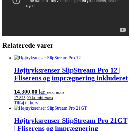
Relaterede varer
Højtryksrenser SlipStream Pro 12 |
Fliserens og imprægnering inkluderet
14.300,00
kr.
ekskl. moms
17.875,00
kr.
inkl. moms
Tilføj til kurv
Højtryksrenser SlipStream Pro 21GT
| Fliserens og imprægnering