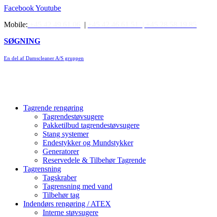
Videre
Facebook
Youtube
til
Mobile:
+45 42 49 61 06
|
+45 42 46 61 51 |
+45 28 58 19 85
indhold
SØGNING
En del af Damscleaner A/S gruppen
Tagrende rengøring
Tagrendestøvsugere
Pakketilbud tagrendestøvsugere
Stang systemer
Endestykker og Mundstykker
Generatorer
Reservedele & Tilbehør Tagrende
Tagrensning
Tagskraber
Tagrensning med vand
Tilbehør tag
Indendørs rengøring / ATEX
Interne støvsugere