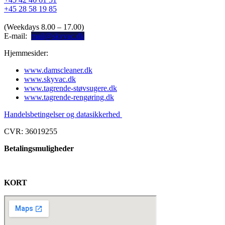
+45 28 58 19 85
(Weekdays 8.00 – 17.00)
E-mail:
mail@skyvac.dk
Hjemmesider:
www.damscleaner.dk
www.skyvac.dk
www.tagrende-støvsugere.dk
www.tagrende-rengøring.dk
Handelsbetingelser og datasikkerhed
CVR: 36019255
Betalingsmuligheder
KORT