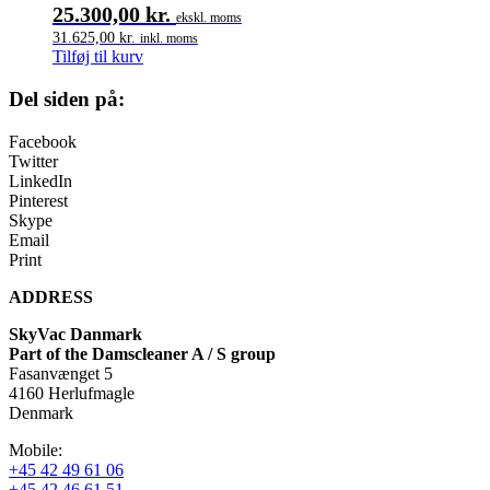
25.300,00
kr.
ekskl. moms
31.625,00
kr.
inkl. moms
Tilføj til kurv
Del siden på:
Facebook
Twitter
LinkedIn
Pinterest
Skype
Email
Print
ADDRESS
SkyVac Danmark
Part of the Damscleaner A / S group
Fasanvænget 5
4160 Herlufmagle
Denmark
Mobile:
+45 42 49 61 06
+45 42 46 61 51