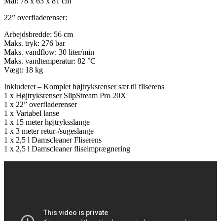
Mål: 78 x 63 x 81 cm
22” overfladerenser:
Arbejdsbredde: 56 cm
Maks. tryk: 276 bar
Maks. vandflow: 30 liter/min
Maks. vandtemperatur: 82 °C
Vægt: 18 kg
Inkluderet – Komplet højtryksrenser sæt til fliserens
1 x Højtryksrenser SlipStream Pro 20X
1 x 22” overfladerenser
1 x Variabel lanse
1 x 15 meter højtryksslange
1 x 3 meter retur-/sugeslange
1 x 2,5 l Damscleaner Fliserens
1 x 2,5 l Damscleaner fliseimprægnering