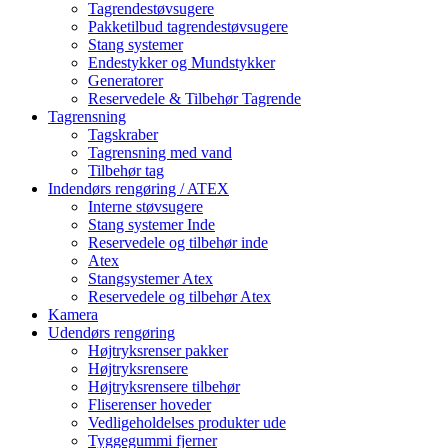
Tagrendestøvsugere
Pakketilbud tagrendestøvsugere
Stang systemer
Endestykker og Mundstykker
Generatorer
Reservedele & Tilbehør Tagrende
Tagrensning
Tagskraber
Tagrensning med vand
Tilbehør tag
Indendørs rengøring / ATEX
Interne støvsugere
Stang systemer Inde
Reservedele og tilbehør inde
Atex
Stangsystemer Atex
Reservedele og tilbehør Atex
Kamera
Udendørs rengøring
Højtryksrenser pakker
Højtryksrensere
Højtryksrensere tilbehør
Fliserenser hoveder
Vedligeholdelses produkter ude
Tyggegummi fjerner