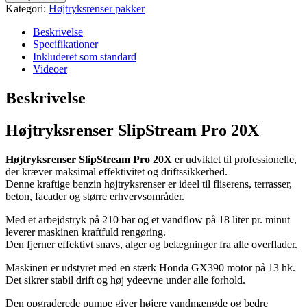
Pro
Kategori:
Højtryksrenser pakker
20X
|
Beskrivelse
Fliserens
Specifikationer
og
Inkluderet som standard
imprægnering
Videoer
inkluderet
antal
Beskrivelse
Højtryksrenser SlipStream Pro 20X
Højtryksrenser SlipStream Pro 20X
er udviklet til professionelle,
der kræver maksimal effektivitet og driftssikkerhed.
Denne kraftige benzin højtryksrenser er ideel til fliserens, terrasser,
beton, facader og større erhvervsområder.
Med et arbejdstryk på 210 bar og et vandflow på 18 liter pr. minut
leverer maskinen kraftfuld rengøring.
Den fjerner effektivt snavs, alger og belægninger fra alle overflader.
Maskinen er udstyret med en stærk Honda GX390 motor på 13 hk.
Det sikrer stabil drift og høj ydeevne under alle forhold.
Den opgraderede pumpe giver højere vandmængde og bedre