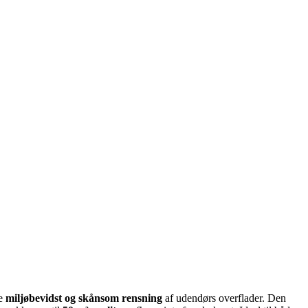
re
miljøbevidst og skånsom rensning
af udendørs overflader. Den