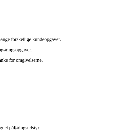
ange forskellige kundeopgaver.
ngøringsopgaver.
anke for omgivelserne.
egnet påføringsudstyr.