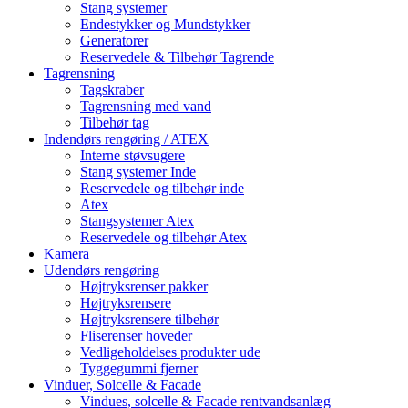
Stang systemer
Endestykker og Mundstykker
Generatorer
Reservedele & Tilbehør Tagrende
Tagrensning
Tagskraber
Tagrensning med vand
Tilbehør tag
Indendørs rengøring / ATEX
Interne støvsugere
Stang systemer Inde
Reservedele og tilbehør inde
Atex
Stangsystemer Atex
Reservedele og tilbehør Atex
Kamera
Udendørs rengøring
Højtryksrenser pakker
Højtryksrensere
Højtryksrensere tilbehør
Fliserenser hoveder
Vedligeholdelses produkter ude
Tyggegummi fjerner
Vinduer, Solcelle & Facade
Vindues, solcelle & Facade rentvandsanlæg