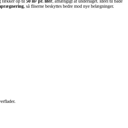
 rækker op til
50 m² pr. liter
, afhængigt af underlaget. Ideel til både
imprægnering
, så fliserne beskyttes bedre mod nye belægninger.
erflader.