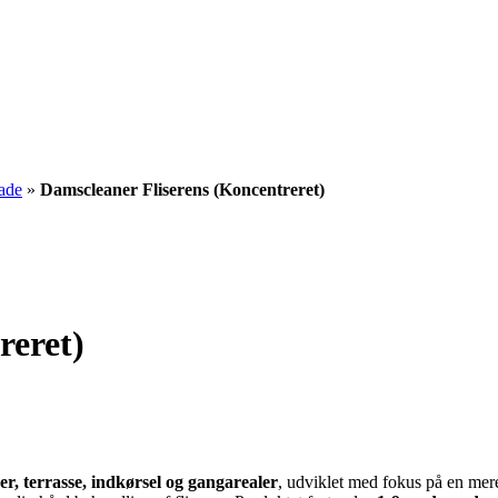
gade
»
Damscleaner Fliserens (Koncentreret)
reret)
liser, terrasse, indkørsel og gangarealer
, udviklet med fokus på en me