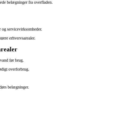
ede belægninger fra overfladen.
r og servicevirksomheder.
tørre erhvervsarealer.
arealer
vand før brug.
ødigt overforbrug.
ndørs belægninger.