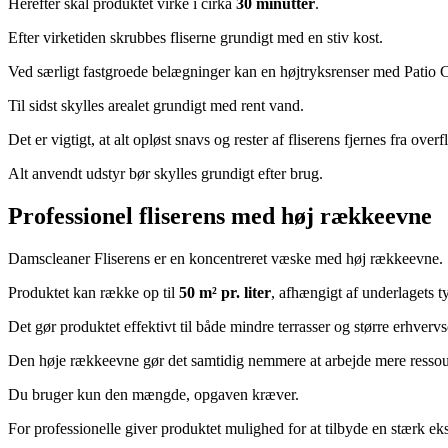
Herefter skal produktet virke i cirka
30 minutter
.
Efter virketiden skrubbes fliserne grundigt med en stiv kost.
Ved særligt fastgroede belægninger kan en højtryksrenser med Patio C
Til sidst skylles arealet grundigt med rent vand.
Det er vigtigt, at alt opløst snavs og rester af fliserens fjernes fra overf
Alt anvendt udstyr bør skylles grundigt efter brug.
Professionel fliserens med høj rækkeevne
Damscleaner Fliserens er en koncentreret væske med høj rækkeevne.
Produktet kan række op til
50 m² pr. liter
, afhængigt af underlagets 
Det gør produktet effektivt til både mindre terrasser og større erhverv
Den høje rækkeevne gør det samtidig nemmere at arbejde mere ressou
Du bruger kun den mængde, opgaven kræver.
For professionelle giver produktet mulighed for at tilbyde en stærk eks