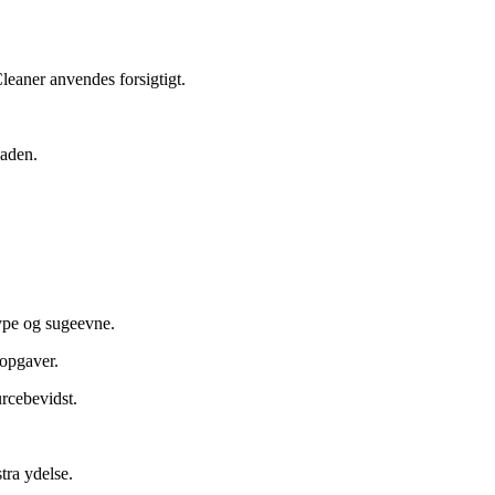
leaner anvendes forsigtigt.
laden.
type og sugeevne.
sopgaver.
rcebevidst.
tra ydelse.