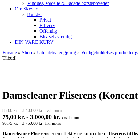
Vindues, solcelle & Facade børstehoveder
Om Skyvac
Kunder
Privat
Erhverv
Offentlig
Bliv selvstændig
DIN VARE KURV
Forside
»
Shop
»
Udendørs rengøring
»
Vedligeholdelses produkter 
Tilbud!
Damscleaner Fliserens (Koncent
85,00
kr.
-
3.400,00
kr.
ekskl. moms
75,00
kr.
-
3.000,00
kr.
ekskl. moms
93,75
kr.
-
3.750,00
kr.
inkl. moms
Damscleaner Fliserens
er en effektiv og koncentreret
fliserens til f