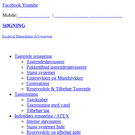
Videre
Facebook
Youtube
til
Mobile:
+45 42 49 61 06
|
+45 42 46 61 51 |
+45 28 58 19 85
indhold
SØGNING
En del af Damscleaner A/S gruppen
Tagrende rengøring
Tagrendestøvsugere
Pakketilbud tagrendestøvsugere
Stang systemer
Endestykker og Mundstykker
Generatorer
Reservedele & Tilbehør Tagrende
Tagrensning
Tagskraber
Tagrensning med vand
Tilbehør tag
Indendørs rengøring / ATEX
Interne støvsugere
Stang systemer Inde
Reservedele og tilbehør inde