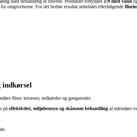
nødig hård behandling af fliserne. Produktet fortyndes
1:9 med vand
og
for omgivelserne. For det bedste resultat anbefales efterfølgende
flise
g indkørsel
ndørs fliser, terrasser, indkørsler og gangarealer.
us på
effektivitet, miljøhensyn og skånsom behandling
af udendørs ov
.
de.