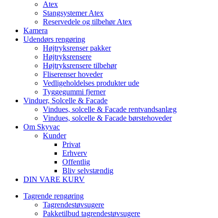
Atex
Stangsystemer Atex
Reservedele og tilbehør Atex
Kamera
Udendørs rengøring
Højtryksrenser pakker
Højtryksrensere
Højtryksrensere tilbehør
Fliserenser hoveder
Vedligeholdelses produkter ude
Tyggegummi fjerner
Vinduer, Solcelle & Facade
Vindues, solcelle & Facade rentvandsanlæg
Vindues, solcelle & Facade børstehoveder
Om Skyvac
Kunder
Privat
Erhverv
Offentlig
Bliv selvstændig
DIN VARE KURV
Tagrende rengøring
Tagrendestøvsugere
Pakketilbud tagrendestøvsugere