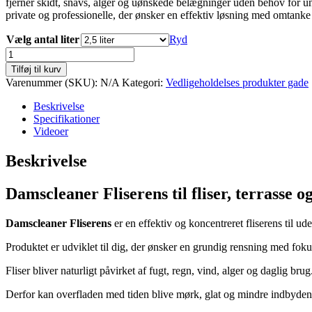
fjerner skidt, snavs, alger og uønskede belægninger uden behov for u
private og professionelle, der ønsker en effektiv løsning med omtanke 
Vælg antal liter
Ryd
Damscleaner
Fliserens
Tilføj til kurv
(Koncentreret)
Varenummer (SKU):
N/A
Kategori:
Vedligeholdelses produkter gade
antal
Beskrivelse
Specifikationer
Videoer
Beskrivelse
Damscleaner Fliserens til fliser, terrasse o
Damscleaner Fliserens
er en effektiv og koncentreret fliserens til ude
Produktet er udviklet til dig, der ønsker en grundig rensning med fok
Fliser bliver naturligt påvirket af fugt, regn, vind, alger og daglig brug
Derfor kan overfladen med tiden blive mørk, glat og mindre indbyden