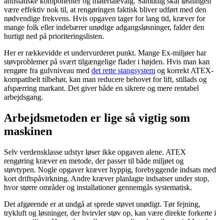
antistatiske komponenter og materialevalg. Samtidig skal løsningen
være effektiv nok til, at rengøringen faktisk bliver udført med den
nødvendige frekvens. Hvis opgaven tager for lang tid, kræver for
mange folk eller indebærer unødige adgangsløsninger, falder den
hurtigt ned på prioriteringslisten.
Her er rækkevidde et undervurderet punkt. Mange Ex-miljøer har
støvproblemer på svært tilgængelige flader i højden. Hvis man kan
rengøre fra gulvniveau med
det rette stangsystem
og korrekt ATEX-
kompatibelt tilbehør, kan man reducere behovet for lift, stillads og
afspærring markant. Det giver både en sikrere og mere rentabel
arbejdsgang.
Arbejdsmetoden er lige så vigtig som
maskinen
Selv verdensklasse udstyr løser ikke opgaven alene. ATEX
rengøring kræver en metode, der passer til både miljøet og
støvtypen. Nogle opgaver kræver hyppig, forebyggende indsats med
kort driftspåvirkning. Andre kræver planlagte indsatser under stop,
hvor større områder og installationer gennemgås systematisk.
Det afgørende er at undgå at sprede støvet unødigt. Tør fejning,
trykluft og løsninger, der hvirvler støv op, kan være direkte forkerte i