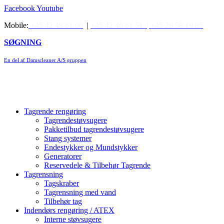
Videre
Facebook
Youtube
til
Mobile:
+45 42 49 61 06
|
+45 42 46 61 51 |
+45 28 58 19 85
indhold
SØGNING
En del af Damscleaner A/S gruppen
Tagrende rengøring
Tagrendestøvsugere
Pakketilbud tagrendestøvsugere
Stang systemer
Endestykker og Mundstykker
Generatorer
Reservedele & Tilbehør Tagrende
Tagrensning
Tagskraber
Tagrensning med vand
Tilbehør tag
Indendørs rengøring / ATEX
Interne støvsugere