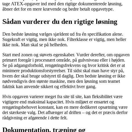
tage ATEX-opgaver ind med den rigtige dokumenterede løsning,
åbner det for en mere krævende og bedre betalt opgavetype.
Sådan vurderer du den rigtige løsning
Den bedste løsning vælges sjældent ud fra én specifikation alene.
Sugekraft er vigtig, men ikke nok. Filterklasse er vigtig, men heller
ikke nok. Man skal se på helheden.
Start med zonen og støvets egenskaber. Vurder derefter, om opgaven
primært foregår i procesnært område, på gulvniveau eller i højden.
Se på adgangsforhold, rengøringsfrekvens og hvor kritisk det er at
minimere produktionsforstyrrelser. Til sidst skal man have styr på,
hvem der skal bruge udstyret til daglig. Den bedste løsning er ikke
nødvendigvis den største maskine, men den løsning som teamet
faktisk kan anvende sikkert og effektivt hver gang.
Hvis opgaven varierer meget fra site til site, kan fleksibilitet være
vigtigere end maksimal kapacitet. Hvis miljøet er ensartet og
rengøringsbehovet konstant, kan en mere dedikeret opsætning være
det stærkeste valg. Det afhænger af driften – og det er præcis derfor
rådgivning er afgørende i dette felt.
Dokumentation, træning og