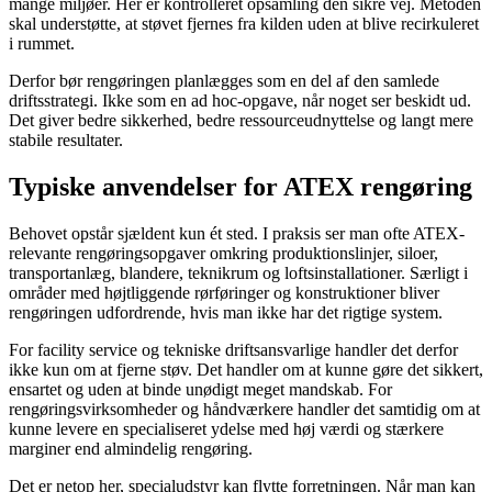
mange miljøer. Her er kontrolleret opsamling den sikre vej. Metoden
skal understøtte, at støvet fjernes fra kilden uden at blive recirkuleret
i rummet.
Derfor bør rengøringen planlægges som en del af den samlede
driftsstrategi. Ikke som en ad hoc-opgave, når noget ser beskidt ud.
Det giver bedre sikkerhed, bedre ressourceudnyttelse og langt mere
stabile resultater.
Typiske anvendelser for ATEX rengøring
Behovet opstår sjældent kun ét sted. I praksis ser man ofte ATEX-
relevante rengøringsopgaver omkring produktionslinjer, siloer,
transportanlæg, blandere, teknikrum og loftsinstallationer. Særligt i
områder med højtliggende rørføringer og konstruktioner bliver
rengøringen udfordrende, hvis man ikke har det rigtige system.
For facility service og tekniske driftsansvarlige handler det derfor
ikke kun om at fjerne støv. Det handler om at kunne gøre det sikkert,
ensartet og uden at binde unødigt meget mandskab. For
rengøringsvirksomheder og håndværkere handler det samtidig om at
kunne levere en specialiseret ydelse med høj værdi og stærkere
marginer end almindelig rengøring.
Det er netop her, specialudstyr kan flytte forretningen. Når man kan