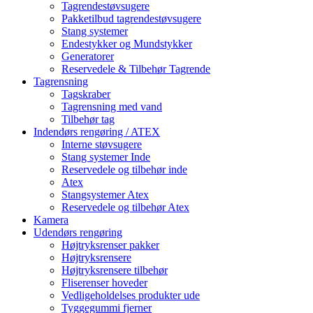
Tagrendestøvsugere
Pakketilbud tagrendestøvsugere
Stang systemer
Endestykker og Mundstykker
Generatorer
Reservedele & Tilbehør Tagrende
Tagrensning
Tagskraber
Tagrensning med vand
Tilbehør tag
Indendørs rengøring / ATEX
Interne støvsugere
Stang systemer Inde
Reservedele og tilbehør inde
Atex
Stangsystemer Atex
Reservedele og tilbehør Atex
Kamera
Udendørs rengøring
Højtryksrenser pakker
Højtryksrensere
Højtryksrensere tilbehør
Fliserenser hoveder
Vedligeholdelses produkter ude
Tyggegummi fjerner