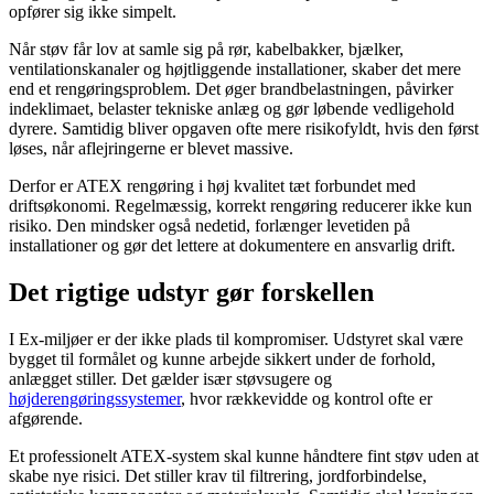
opfører sig ikke simpelt.
Når støv får lov at samle sig på rør, kabelbakker, bjælker,
ventilationskanaler og højtliggende installationer, skaber det mere
end et rengøringsproblem. Det øger brandbelastningen, påvirker
indeklimaet, belaster tekniske anlæg og gør løbende vedligehold
dyrere. Samtidig bliver opgaven ofte mere risikofyldt, hvis den først
løses, når aflejringerne er blevet massive.
Derfor er ATEX rengøring i høj kvalitet tæt forbundet med
driftsøkonomi. Regelmæssig, korrekt rengøring reducerer ikke kun
risiko. Den mindsker også nedetid, forlænger levetiden på
installationer og gør det lettere at dokumentere en ansvarlig drift.
Det rigtige udstyr gør forskellen
I Ex-miljøer er der ikke plads til kompromiser. Udstyret skal være
bygget til formålet og kunne arbejde sikkert under de forhold,
anlægget stiller. Det gælder især støvsugere og
højderengøringssystemer
, hvor rækkevidde og kontrol ofte er
afgørende.
Et professionelt ATEX-system skal kunne håndtere fint støv uden at
skabe nye risici. Det stiller krav til filtrering, jordforbindelse,