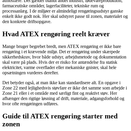
atmosfære. Det gælder blandt andet industri, fødevareproduktion,
farmaceutiske områder, lagerfaciliteter, tekniske rum og
processanlæg. I de miljøer er almindeligt rengøringsudstyr ganske
enkelt ikke godt nok. Her skal udstyret passe til zonen, materialet og
den konkrete driftsopgave.
Hvad ATEX rengøring reelt kræver
Mange bruger begrebet bredt, men ATEX rengøring er ikke bare
rengøring i et krævende miljø. Det er rengøring under skærpede
sikkerhedskrav, hvor både udstyr, arbejdsmetode og dokumentation
skal være på plads. Hvis der er risiko for antændelse fra statisk
elektricitet, varme overflader eller mekaniske gnister, skal hele
opsætningen vurderes derefter.
Det betyder også, at man ikke kan standardisere alt. En opgave i
Zone 22 med lejlighedsvis støvfare er ikke det samme som arbejde i
Zone 21 eller i et område med særligt fint og reaktivt støv. Her
afhænger den rigtige løsning af drift, materiale, adgangsforhold og
hvor ofte rengøringen udføres.
Guide til ATEX rengøring starter med
zonen