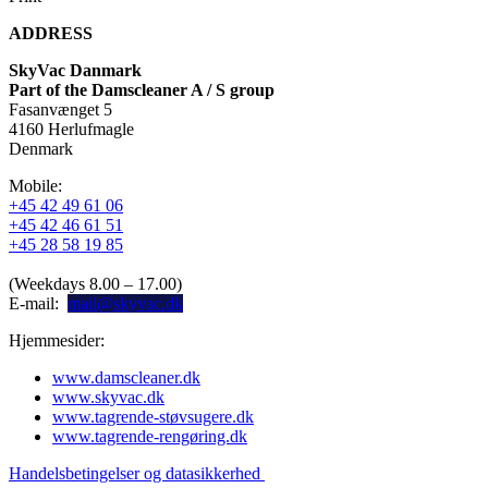
ADDRESS
SkyVac Danmark
Part of the Damscleaner A / S group
Fasanvænget 5
4160 Herlufmagle
Denmark
Mobile:
+45 42 49 61 06
+45 42 46 61 51
+45 28 58 19 85
(Weekdays 8.00 – 17.00)
E-mail:
mail@skyvac.dk
Hjemmesider:
www.damscleaner.dk
www.skyvac.dk
www.tagrende-støvsugere.dk
www.tagrende-rengøring.dk
Handelsbetingelser og datasikkerhed