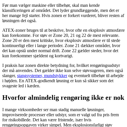
Før man vælger maskine eller tilbehør, skal man kende
klassificeringen af området. Det lyder grundlæggende, men det er
her mange fejl starter. Hvis zonen er forkert vurderet, bliver resten af
løsningen det også.
ATEX-zoner bruges til at beskrive, hvor ofte en eksplosiv atmosfære
kan forekomme. For støv er Zone 20, 21 og 22 de mest relevante.
Zone 20 er den mest kritiske, hvor eksplosiv atmosfære er til stede
kontinuerligt eller i lange perioder. Zone 21 dækker områder, hvor
det kan opstå under normal drift. Zone 22 gælder steder, hvor det
kun forekommer sjældent og kortvarigt.
I praksis har zonen direkte betydning for, hvilket rengøringsudstyr
der må anvendes. Det gælder ikke kun selve støvsugeren, men også
slanger,
stangsystemer, mundstykker
og eventuelt tilbehør til arbejde
i højden. En ATEX-godkendt løsning er kun så sikker som det
svageste led i kæden.
Hvorfor almindelig rengøring ikke er nok
I mange virksomheder ser man stadig manuelle løsninger,
improviserede processer eller udstyr, som er valgt ud fra pris frem
for risikobillede. Det kan være fristende, især hvis
rengøringsopgaven virker simpel. Men eksplosionsfarligt støv