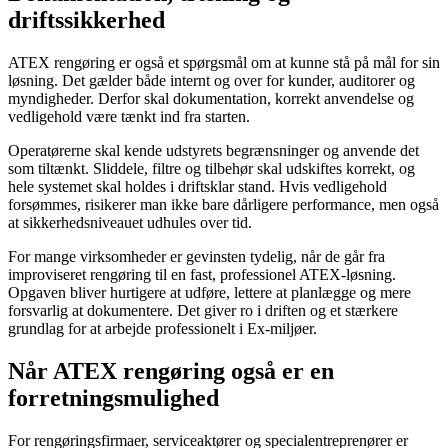
driftssikkerhed
ATEX rengøring er også et spørgsmål om at kunne stå på mål for sin
løsning. Det gælder både internt og over for kunder, auditorer og
myndigheder. Derfor skal dokumentation, korrekt anvendelse og
vedligehold være tænkt ind fra starten.
Operatørerne skal kende udstyrets begrænsninger og anvende det
som tiltænkt. Sliddele, filtre og tilbehør skal udskiftes korrekt, og
hele systemet skal holdes i driftsklar stand. Hvis vedligehold
forsømmes, risikerer man ikke bare dårligere performance, men også
at sikkerhedsniveauet udhules over tid.
For mange virksomheder er gevinsten tydelig, når de går fra
improviseret rengøring til en fast, professionel ATEX-løsning.
Opgaven bliver hurtigere at udføre, lettere at planlægge og mere
forsvarlig at dokumentere. Det giver ro i driften og et stærkere
grundlag for at arbejde professionelt i Ex-miljøer.
Når ATEX rengøring også er en
forretningsmulighed
For rengøringsfirmaer, serviceaktører og specialentreprenører er