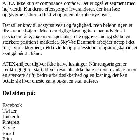
ATEX ikke kun et compliance-område. Det er også et segment med
høj værdi. Kunderne efterspørger leverandører, der kan løse
opgaverne sikkert, effektivt og uden at skabe nye risici.
Det stiller krav til udstyrsniveau og faglighed, men belønningen er
tilsvarende højere. Med den rigtige løsning kan man udvide sit
serviceområde, tage mere specialiserede opgaver ind og skabe en
stærkere position i markedet. SkyVac Danmark arbejder netop i det
felt, hvor sikkerhed, rækkevidde og professionel rengøringskapacitet
skal gå hånd i hånd.
ATEX-miljøer tilgiver ikke halve løsninger. Når rengøringen er
tænkt rigtigt fra start, bliver resultatet ikke bare et renere anlæg, men
en stærkere drift, bedre arbejdssikkerhed og en løsning, der kan
betale sig hver eneste gang opgaven skal udføres.
Del siden på:
Facebook
Twitter
LinkedIn
Pinterest
Skype
Email
Print